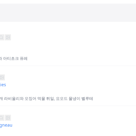
와 아티초크 퓨레
ies
개 라비올리와 오징어 먹물 튀일, 요오드 물냉이 벨루테
'Agneau