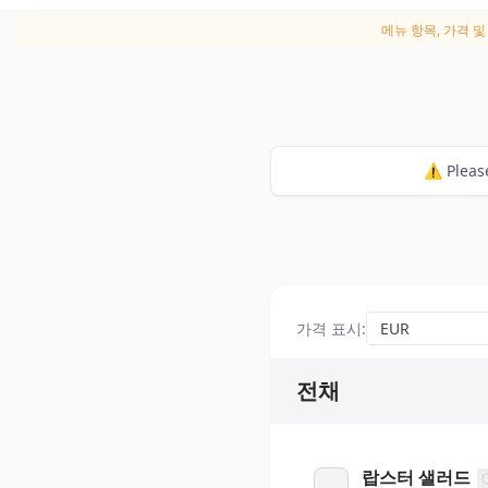
메뉴 항목, 가격 
⚠️ Plea
가격 표시
:
전채
랍스터 샐러드