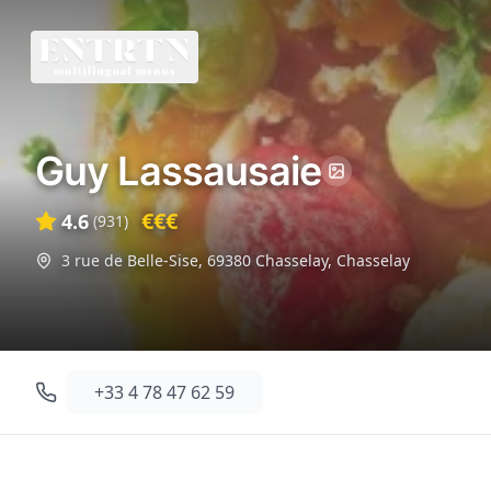
Guy Lassausaie
€€€
4.6
(
931
)
3 rue de Belle-Sise, 69380 Chasselay
,
Chasselay
+33 4 78 47 62 59