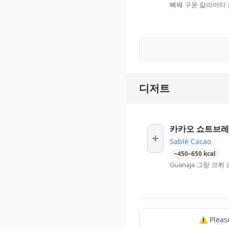
뼈째 구운 칼라마타
디저트
카카오 쇼트브
Sablé Cacao
~
450
–
650
kcal
Guanaja 그랑 크
⚠️ Plea