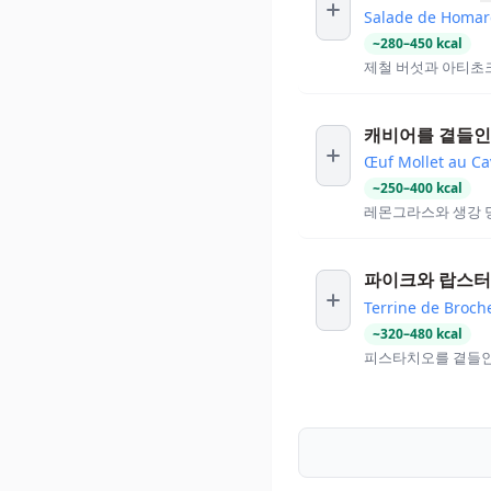
Salade de Homa
~
280
–
450
kcal
제철 버섯과 아티초
캐비어를 곁들인
Œuf Mollet au Ca
~
250
–
400
kcal
레몬그라스와 생강 당
파이크와 랍스터
Terrine de Broch
~
320
–
480
kcal
피스타치오를 곁들인