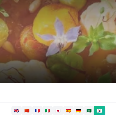
🇰🇷
🇬🇧
🇨🇳
🇫🇷
🇮🇹
🇯🇵
🇪🇸
🇩🇪
🇸🇦