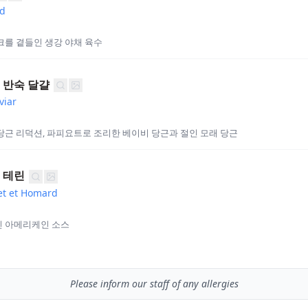
rd
크를 곁들인 생강 야채 육수
 반숙 달걀
viar
근 리덕션, 파피요트로 조리한 베이비 당근과 절인 모래 당근
 테린
et et Homard
 아메리케인 소스
Please inform our staff of any allergies