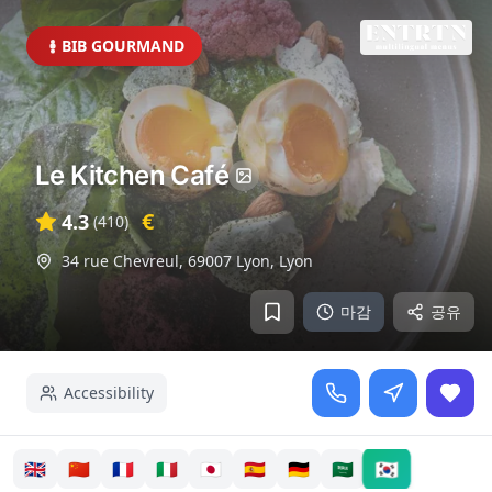
BIB GOURMAND
Le Kitchen Café
€
4.3
(
410
)
34 rue Chevreul, 69007 Lyon
,
Lyon
마감
공유
Accessibility
🇰🇷
🇬🇧
🇨🇳
🇫🇷
🇮🇹
🇯🇵
🇪🇸
🇩🇪
🇸🇦