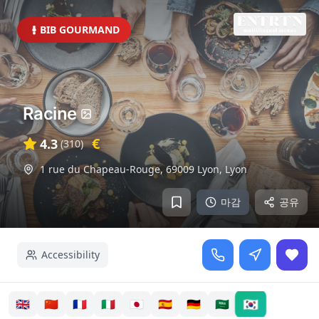
BIB GOURMAND
Racine
€
4.3
(
310
)
1 rue du Chapeau-Rouge, 69009 Lyon
,
Lyon
마감
공유
Accessibility
🇰🇷
🇬🇧
🇨🇳
🇫🇷
🇮🇹
🇯🇵
🇪🇸
🇩🇪
🇸🇦