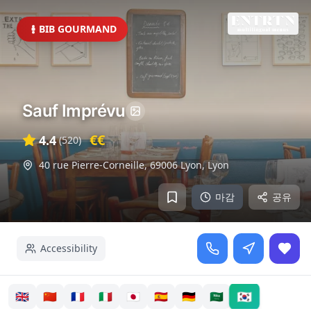
BIB GOURMAND
Sauf Imprévu
€€
4.4
(
520
)
40 rue Pierre-Corneille, 69006 Lyon
,
Lyon
마감
공유
Accessibility
🇰🇷
🇬🇧
🇨🇳
🇫🇷
🇮🇹
🇯🇵
🇪🇸
🇩🇪
🇸🇦