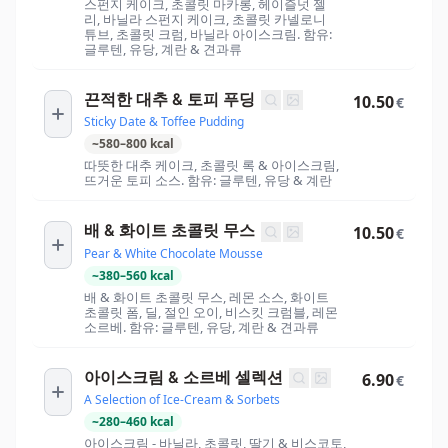
스펀지 케이크, 초콜릿 마카롱, 헤이즐넛 젤
리, 바닐라 스펀지 케이크, 초콜릿 카넬로니
튜브, 초콜릿 크럼, 바닐라 아이스크림. 함유:
글루텐, 유당, 계란 & 견과류
끈적한 대추 & 토피 푸딩
10.50
€
Sticky Date & Toffee Pudding
~
580
–
800
kcal
따뜻한 대추 케이크, 초콜릿 록 & 아이스크림,
뜨거운 토피 소스. 함유: 글루텐, 유당 & 계란
배 & 화이트 초콜릿 무스
10.50
€
Pear & White Chocolate Mousse
~
380
–
560
kcal
배 & 화이트 초콜릿 무스, 레몬 소스, 화이트
초콜릿 폼, 딜, 절인 오이, 비스킷 크럼블, 레몬
소르베. 함유: 글루텐, 유당, 계란 & 견과류
아이스크림 & 소르베 셀렉션
6.90
€
A Selection of Ice-Cream & Sorbets
~
280
–
460
kcal
아이스크림 - 바닐라, 초콜릿, 딸기 & 비스코토,