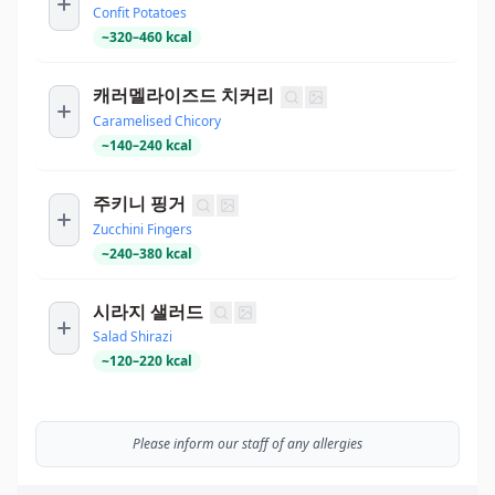
Confit Potatoes
~
320
–
460
kcal
캐러멜라이즈드 치커리
Caramelised Chicory
~
140
–
240
kcal
주키니 핑거
Zucchini Fingers
~
240
–
380
kcal
시라지 샐러드
Salad Shirazi
~
120
–
220
kcal
Please inform our staff of any allergies