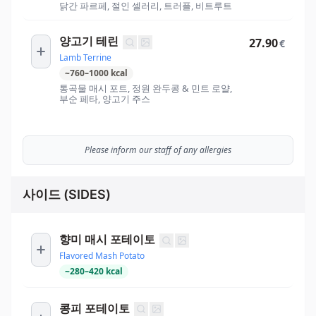
닭간 파르페, 절인 셀러리, 트러플, 비트루트
양고기 테린
27.90
€
Lamb Terrine
~
760
–
1000
kcal
통곡물 매시 포트, 정원 완두콩 & 민트 로얄,
부순 페타, 양고기 주스
Please inform our staff of any allergies
사이드 (SIDES)
향미 매시 포테이토
Flavored Mash Potato
~
280
–
420
kcal
콩피 포테이토