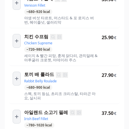
Venison Fillet
~
680
–
920
kcal
야생 버섯 타르트, 머스타드 & 포 로지스 버
번, 헤이즐넛, 셀러리악
치킨 수프림
25.90
€
Chicken Supreme
~
720
–
980
kcal
세이지 & 빨간 피망, 훈제 닭다리, 관치알레 &
아루굴라 크로켓, 마데이라 주스
토끼 배 룰라드
27.90
€
Rabbit Belly Roulade
~
680
–
900
kcal
스펙, 토끼 등심, 초리조 크리스탈, 타라곤 마
요, 살시피
아일랜드 소고기 필레
37.50
€
Irish Beef Fillet
~
780
–
1020
kcal