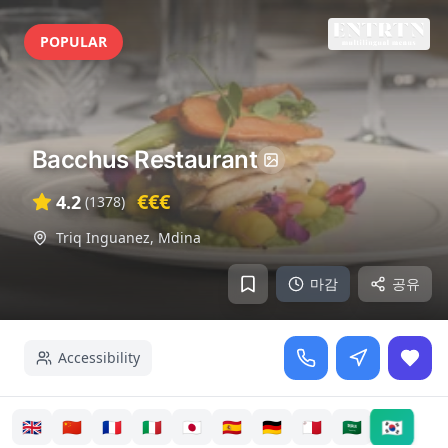
POPULAR
Bacchus Restaurant
€€€
4.2
(
1378
)
Triq Inguanez
,
Mdina
마감
공유
Accessibility
🇰🇷
🇬🇧
🇨🇳
🇫🇷
🇮🇹
🇯🇵
🇪🇸
🇩🇪
🇲🇹
🇸🇦