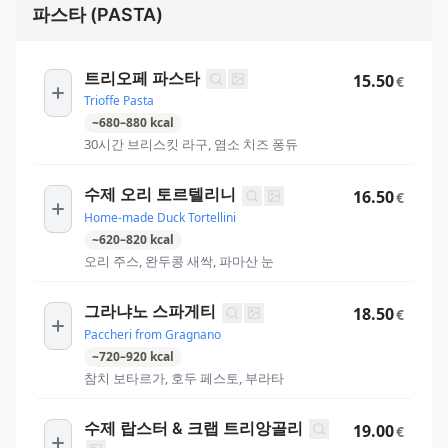
파스타 (PASTA)
트리오페 파스타
15.50
€
Trioffe Pasta
~
680
–
880
kcal
30시간 브리스킷 라구, 염소 치즈 퐁듀
수제 오리 토르텔리니
16.50
€
Home-made Duck Tortellini
~
620
–
820
kcal
오리 주스, 완두콩 새싹, 파마산 눈
그라냐노 스파게티
18.50
€
Paccheri from Gragnano
~
720
–
920
kcal
참치 보타르가, 호두 페스토, 부라타
수제 랍스터 & 크랩 트리앙골리
19.00
€