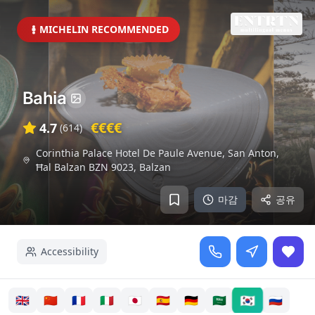
MICHELIN RECOMMENDED
Bahia
€€€€
4.7
(
614
)
Corinthia Palace Hotel De Paule Avenue, San Anton,
Ħal Balzan BZN 9023
,
Balzan
마감
공유
Accessibility
🇰🇷
🇬🇧
🇨🇳
🇫🇷
🇮🇹
🇯🇵
🇪🇸
🇩🇪
🇸🇦
🇷🇺