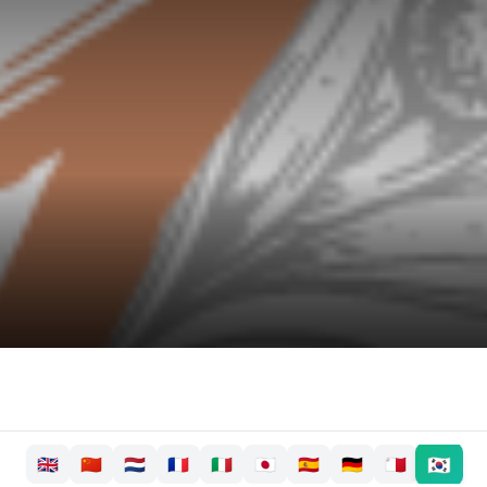
🇰🇷
🇬🇧
🇨🇳
🇳🇱
🇫🇷
🇮🇹
🇯🇵
🇪🇸
🇩🇪
🇲🇹