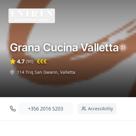
Grana Cucina Valletta
€€€
4.7
(
90
)
114 Triq San Gwann
,
Valletta
+356 2016 5203
Accessibility