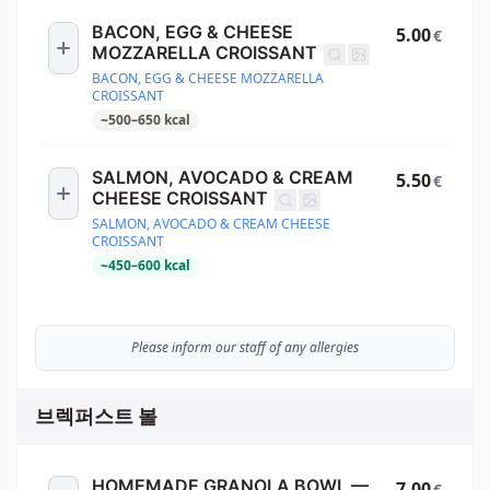
BACON, EGG & CHEESE
5.00
€
MOZZARELLA CROISSANT
BACON, EGG & CHEESE MOZZARELLA
CROISSANT
~
500
–
650
kcal
SALMON, AVOCADO & CREAM
5.50
€
CHEESE CROISSANT
SALMON, AVOCADO & CREAM CHEESE
CROISSANT
~
450
–
600
kcal
Please inform our staff of any allergies
브렉퍼스트 볼
HOMEMADE GRANOLA BOWL —
7.00
€