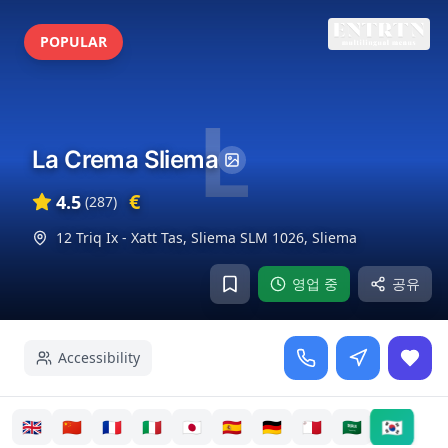
POPULAR
L
La Crema Sliema
€
4.5
(
287
)
12 Triq Ix - Xatt Tas, Sliema SLM 1026
,
Sliema
영업 중
공유
Accessibility
🇰🇷
🇬🇧
🇨🇳
🇫🇷
🇮🇹
🇯🇵
🇪🇸
🇩🇪
🇲🇹
🇸🇦