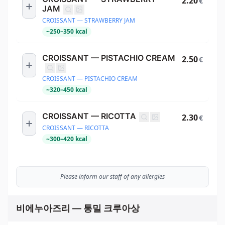
2.20
€
JAM
CROISSANT — STRAWBERRY JAM
~
250
–
350
kcal
CROISSANT — PISTACHIO CREAM
2.50
€
CROISSANT — PISTACHIO CREAM
~
320
–
450
kcal
CROISSANT — RICOTTA
2.30
€
CROISSANT — RICOTTA
~
300
–
420
kcal
Please inform our staff of any allergies
비에누아즈리 — 통밀 크루아상