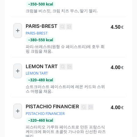
~
350
–
500
kcal
크럼블 비스킷, 크림 치즈 무스, 딸기 젤리.
PARIS-BREST
4.50
€
PARIS-BREST
~
380
–
550
kcal
파리-브레스트(원형 슈 페이스트리)에 호두 휘
핑 크림을 채움.
LEMON TART
4.00
€
LEMON TART
~
320
–
480
kcal
쇼트크러스트 페이스트리에 레몬 커드와 스위
스 머랭을 채움.
PISTACHIO FINANCIER
4.00
€
PISTACHIO FINANCIER
~
320
–
460
kcal
피스타치오 가루와 페이스트로 만든 프랑스식
케이크에 화이트 초콜릿 가나슈와 신선한 라즈
베리.