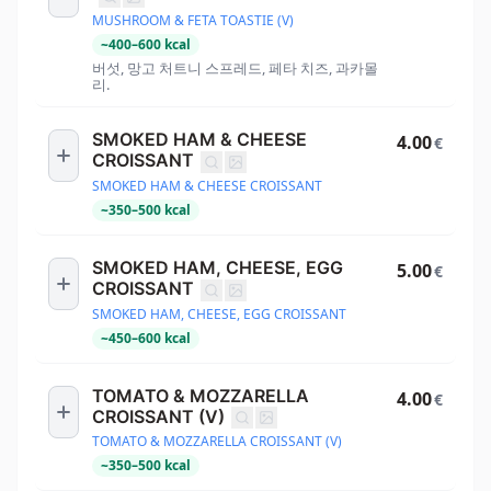
MUSHROOM & FETA TOASTIE (V)
~
400
–
600
kcal
버섯, 망고 처트니 스프레드, 페타 치즈, 과카몰
리.
SMOKED HAM & CHEESE
4.00
€
CROISSANT
SMOKED HAM & CHEESE CROISSANT
~
350
–
500
kcal
SMOKED HAM, CHEESE, EGG
5.00
€
CROISSANT
SMOKED HAM, CHEESE, EGG CROISSANT
~
450
–
600
kcal
TOMATO & MOZZARELLA
4.00
€
CROISSANT (V)
TOMATO & MOZZARELLA CROISSANT (V)
~
350
–
500
kcal