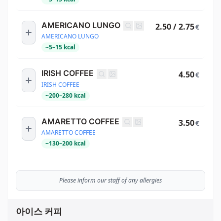
AMERICANO LUNGO
2.50 / 2.75
€
AMERICANO LUNGO
~
5
–
15
kcal
IRISH COFFEE
4.50
€
IRISH COFFEE
~
200
–
280
kcal
AMARETTO COFFEE
3.50
€
AMARETTO COFFEE
~
130
–
200
kcal
Please inform our staff of any allergies
아이스 커피