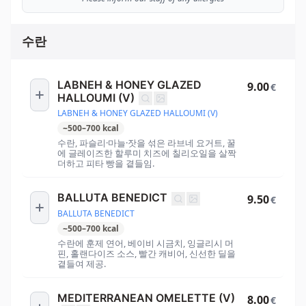
수란
LABNEH & HONEY GLAZED
9.00
€
HALLOUMI (V)
LABNEH & HONEY GLAZED HALLOUMI (V)
~
500
–
700
kcal
수란, 파슬리·마늘·잣을 섞은 라브네 요거트, 꿀
에 글레이즈한 할루미 치즈에 칠리오일을 살짝
더하고 피타 빵을 곁들임.
BALLUTA BENEDICT
9.50
€
BALLUTA BENEDICT
~
500
–
700
kcal
수란에 훈제 연어, 베이비 시금치, 잉글리시 머
핀, 홀랜다이즈 소스, 빨간 캐비어, 신선한 딜을
곁들여 제공.
MEDITERRANEAN OMELETTE (V)
8.00
€