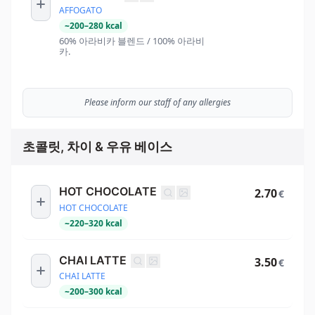
AFFOGATO
~
200
–
280
kcal
60% 아라비카 블렌드 / 100% 아라비
카.
Please inform our staff of any allergies
초콜릿, 차이 & 우유 베이스
HOT CHOCOLATE
2.70
€
HOT CHOCOLATE
~
220
–
320
kcal
CHAI LATTE
3.50
€
CHAI LATTE
~
200
–
300
kcal