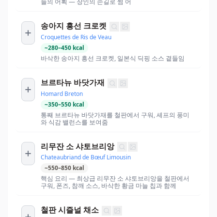
늘의 어획 — 장인의 손길로 썸 어
송아지 흥선 크로켓
Croquettes de Ris de Veau
~
280
–
450
kcal
바삭한 송아지 흥선 크로켓, 일본식 딕핑 소스 곁들임
브르타뉴 바닷가재
Homard Breton
~
350
–
550
kcal
통째 브르타뉴 바닷가재를 철판에서 구워, 셰프의 풍미
와 식감 밸런스를 보여줌
리무잔 소 샤토브리앙
Chateaubriand de Bœuf Limousin
~
550
–
850
kcal
핵심 요리 — 최상급 리무잔 소 샤토브리앙을 철판에서
구워, 폰즈, 참깨 소스, 바삭한 황금 마늘 칩과 함께
철판 시즐널 채소