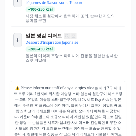
Légumes de Saison sur le Teppan
~
100
–
250
kcal
시장 채소를 철판에서 완벽하게 조리, 순수한 자연의
풍미를 구현
일본 영감 디저트
Dessert d'Inspiration Japonaise
~
280
–
450
kcal
일본의 미학과 프랑스 파티시에 전통을 결합한 섬세한
스윗 피날레
⚠️ Please inform our staff of any allergies Aïda는 파리 7구 피에
르 르루 거리 1번지에 위치한 미슐랭 스타 일본식 철판구이 레스토랑
— 파리 유일의 미슐랭 스타 철판구이입니다. 셰프 Koji Aïda는 일본
에서 수련한 후 프랑스에 정착하여, 철판 위에서 일본의 정밀함과 프
랑스 최고의 식재료를 여어내는 유일한 오마카세 메뉴를 제공합니
다. 카운터 9석(별도의 소규모 타타미 개인실 있음)만의 극도로 친밀
한 경험 — 손님들은 셰프가 섬세한 사시미부터 전설적인 리무잔 소
샤토브리앙까지 각 요리를 눈앞에서 창작하는 모습을 관람할 수 있
습니다. 철판에 대한 집중은 각 코스 뒤의 식재료와 기술을 이해하도