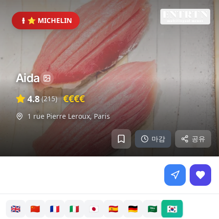
⭐ MICHELIN
Aida
€€€€
4.8
(
215
)
1 rue Pierre Leroux
,
Paris
마감
공유
🇰🇷
🇬🇧
🇨🇳
🇫🇷
🇮🇹
🇯🇵
🇪🇸
🇩🇪
🇸🇦