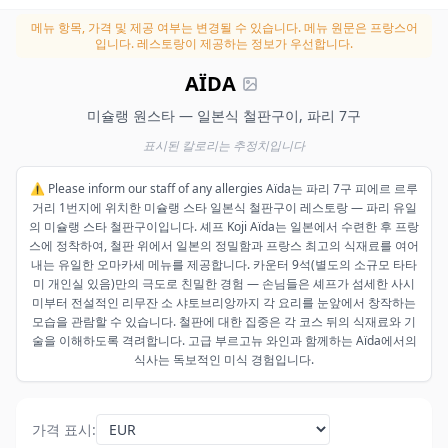
메뉴 항목, 가격 및 제공 여부는 변경될 수 있습니다.
메뉴 원문은 프랑스어
입니다. 레스토랑이 제공하는 정보가 우선합니다.
AÏDA
미슐랭 원스타 — 일본식 철판구이, 파리 7구
표시된 칼로리는 추정치입니다
⚠️ Please inform our staff of any allergies Aïda는 파리 7구 피에르 르루
거리 1번지에 위치한 미슐랭 스타 일본식 철판구이 레스토랑 — 파리 유일
의 미슐랭 스타 철판구이입니다. 셰프 Koji Aïda는 일본에서 수련한 후 프랑
스에 정착하여, 철판 위에서 일본의 정밀함과 프랑스 최고의 식재료를 여어
내는 유일한 오마카세 메뉴를 제공합니다. 카운터 9석(별도의 소규모 타타
미 개인실 있음)만의 극도로 친밀한 경험 — 손님들은 셰프가 섬세한 사시
미부터 전설적인 리무잔 소 샤토브리앙까지 각 요리를 눈앞에서 창작하는
모습을 관람할 수 있습니다. 철판에 대한 집중은 각 코스 뒤의 식재료와 기
술을 이해하도록 격려합니다. 고급 부르고뉴 와인과 함께하는 Aïda에서의
식사는 독보적인 미식 경험입니다.
가격 표시
: