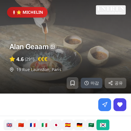
⭐ MICHELIN
Alan Geaam
€€€
4.6
(
291
)
19 Rue Lauriston
,
Paris
마감
공유
🇰🇷
🇬🇧
🇨🇳
🇫🇷
🇮🇹
🇯🇵
🇪🇸
🇩🇪
🇸🇦