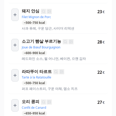
돼지 안심
23
€
Filet Mignon de Porc
~
500
–
750
kcal
사과 퓨레, 구운 당근, 사이더 리덕션
소고기 뺨살 부르기뇽
28
€
Joue de Bœuf Bourguignon
~
600
–
900
kcal
레드와인 소스, 펄 어니언, 베이컨, 으깬 감자
라따뚜이 타르트
22
€
Tarte à la Ratatouille
~
500
–
750
kcal
퍼프 페이스트리, 구운 야채, 염소 치즈
오리 콩피
27
€
Confit de Canard
~
650
–
950
kcal