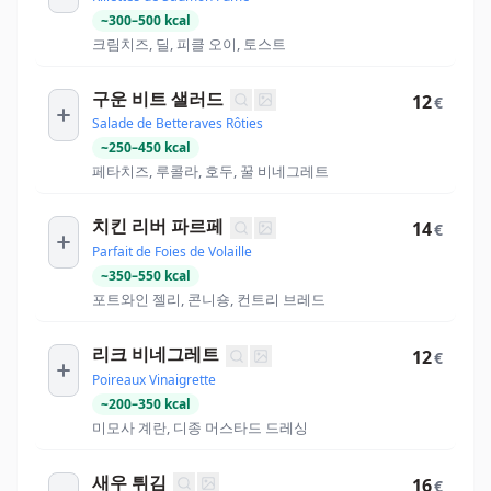
~
300
–
500
kcal
크림치즈, 딜, 피클 오이, 토스트
구운 비트 샐러드
12
€
Salade de Betteraves Rôties
~
250
–
450
kcal
페타치즈, 루콜라, 호두, 꿀 비네그레트
치킨 리버 파르페
14
€
Parfait de Foies de Volaille
~
350
–
550
kcal
포트와인 젤리, 콘니숑, 컨트리 브레드
리크 비네그레트
12
€
Poireaux Vinaigrette
~
200
–
350
kcal
미모사 계란, 디종 머스타드 드레싱
새우 튀김
16
€