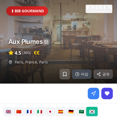
BIB GOURMAND
Aux Plumes
€€
4.5
(
360
)
Paris, France
,
Paris
마감
공유
🇰🇷
🇬🇧
🇨🇳
🇫🇷
🇮🇹
🇯🇵
🇪🇸
🇩🇪
🇸🇦