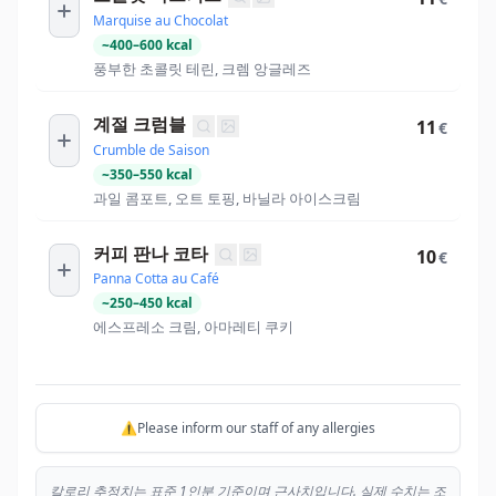
Marquise au Chocolat
~
400
–
600
kcal
풍부한 초콜릿 테린, 크렘 앙글레즈
계절 크럼블
11
€
Crumble de Saison
~
350
–
550
kcal
과일 콤포트, 오트 토핑, 바닐라 아이스크림
커피 판나 코타
10
€
Panna Cotta au Café
~
250
–
450
kcal
에스프레소 크림, 아마레티 쿠키
⚠️Please inform our staff of any allergies
칼로리 추정치는 표준 1인분 기준이며 근사치입니다. 실제 수치는 조