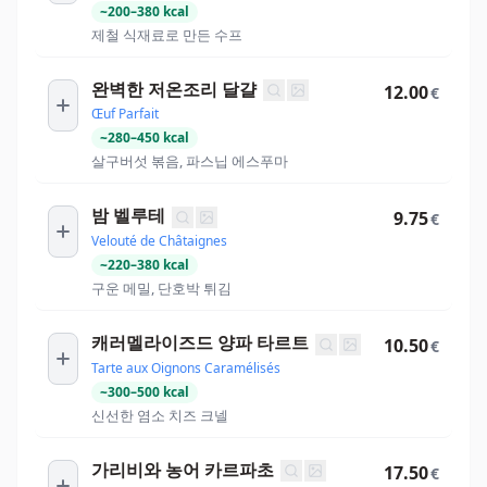
~
200
–
380
kcal
제철 식재료로 만든 수프
완벽한 저온조리 달걀
12.00
€
Œuf Parfait
~
280
–
450
kcal
살구버섯 볶음, 파스닙 에스푸마
밤 벨루테
9.75
€
Velouté de Châtaignes
~
220
–
380
kcal
구운 메밀, 단호박 튀김
캐러멜라이즈드 양파 타르트
10.50
€
Tarte aux Oignons Caramélisés
~
300
–
500
kcal
신선한 염소 치즈 크넬
가리비와 농어 카르파초
17.50
€