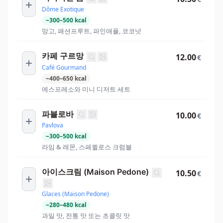
Dôme Exotique
~
300
–
500
kcal
망고, 패션프루트, 파인애플, 코코넛
카페 구르망
12.00
€
Café Gourmand
~
400
–
650
kcal
에스프레소와 미니 디저트 세트
파블로바
10.00
€
Pavlova
~
300
–
500
kcal
라임 & 레몬, 스페퀼로스 크럼블
아이스크림 (Maison Pedone)
10.50
€
Glaces (Maison Pedone)
~
280
–
480
kcal
과일 맛, 전통 맛 또는 초콜릿 맛