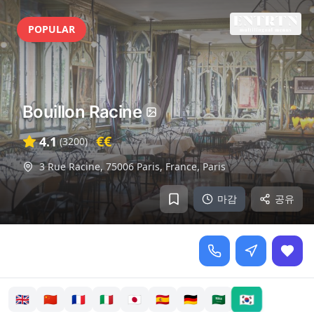
POPULAR
Bouillon Racine
€€
4.1
(
3200
)
3 Rue Racine, 75006 Paris, France
,
Paris
마감
공유
🇰🇷
🇬🇧
🇨🇳
🇫🇷
🇮🇹
🇯🇵
🇪🇸
🇩🇪
🇸🇦