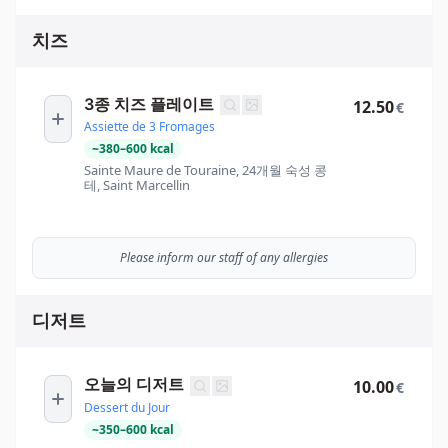
치즈
3종 치즈 플레이트
12.50
€
Assiette de 3 Fromages
~
380
–
600
kcal
Sainte Maure de Touraine, 24개월 숙성 콩
테, Saint Marcellin
Please inform our staff of any allergies
디저트
오늘의 디저트
10.00
€
Dessert du Jour
~
350
–
600
kcal