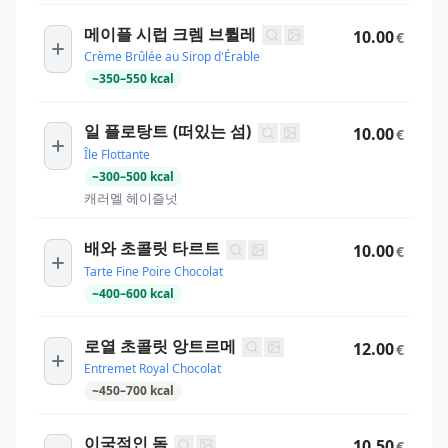
메이플 시럽 크렘 브륄레
10.00
€
Crème Brûlée au Sirop d'Érable
~
350
–
550
kcal
일 플로탕트 (떠있는 섬)
10.00
€
Île Flottante
~
300
–
500
kcal
캐러멜 헤이즐넛
배와 초콜릿 타르트
10.00
€
Tarte Fine Poire Chocolat
~
400
–
600
kcal
로열 초콜릿 앙트르메
12.00
€
Entremet Royal Chocolat
~
450
–
700
kcal
이국적인 돔
10.50
€