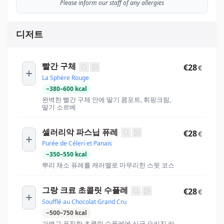
Please inform our staff of any allergies
디저트
빨간 구체
€28
€
La Sphère Rouge
~
380
–
600
kcal
완벽한 빨간 구체 안에 딸기 콤포트, 휘핑크림,
딸기 소르베
셀러리악 파스닙 퓨레
€28
€
Purée de Céleri et Panais
~
350
–
550
kcal
뿌리 채소 퓨레를 캐러멜로 마무리한 스윗 코스
그랑 크료 초콜릿 수플레
€28
€
Soufflé au Chocolat Grand Cru
~
500
–
750
kcal
가볍고 푸집한 초콜릿 수플레에 싱글 오리진 카