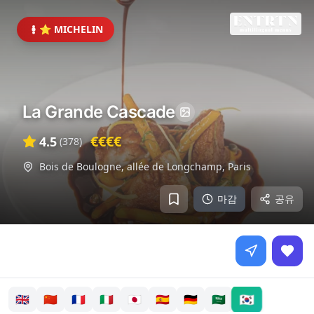
⭐ MICHELIN
La Grande Cascade
€€€€
4.5
(
378
)
Bois de Boulogne, allée de Longchamp
,
Paris
마감
공유
🇰🇷
🇬🇧
🇨🇳
🇫🇷
🇮🇹
🇯🇵
🇪🇸
🇩🇪
🇸🇦