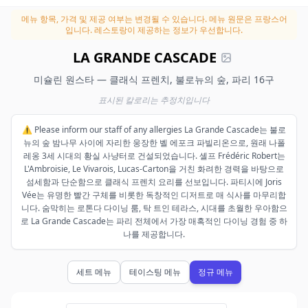
메뉴 항목, 가격 및 제공 여부는 변경될 수 있습니다.
메뉴 원문은 프랑스어
입니다. 레스토랑이 제공하는 정보가 우선합니다.
LA GRANDE CASCADE
미슐린 원스타 — 클래식 프렌치, 불로뉴의 숲, 파리 16구
표시된 칼로리는 추정치입니다
⚠️ Please inform our staff of any allergies La Grande Cascade는 불로
뉴의 숲 밤나무 사이에 자리한 웅장한 벨 에포크 파빌리온으로, 원래 나폴
레옹 3세 시대의 황실 사냥터로 건설되었습니다. 셸프 Frédéric Robert는
L'Ambroisie, Le Vivarois, Lucas-Carton을 거친 화려한 경력을 바탕으로
섬세함과 단순함으로 클래식 프렌치 요리를 선보입니다. 파티시에 Joris
Vée는 유명한 빨간 구체를 비롯한 독창적인 디저트로 매 식사를 마무리합
니다. 숨막히는 로톤다 다이닝 룸, 탁 트인 테라스, 시대를 초월한 우아함으
로 La Grande Cascade는 파리 전체에서 가장 매혹적인 다이닝 경험 중 하
나를 제공합니다.
세트 메뉴
테이스팅 메뉴
정규 메뉴