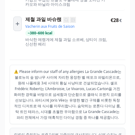
카오와 바닐라 아이스크림
제철 과일 바슈랝
€28
€
Vacherin aux Fruits de Saison
~
380
–
600
kcal
바삭한 메렝게에 제철 과일 소르베, 샹티이 크림,
신선한 베리
⚠️ Please inform our staff of any allergies La Grande Cascade는
불로뉴의 숲 밤나무 사이에 자리한 웅장한 벨 에포크 파빌리온으로,
원래 나폴레옹 3세 시대의 황실 사냥터로 건설되었습니다. 셸프
Frédéric Robert는 L'Ambroisie, Le Vivarois, Lucas-Carton을 거친
화려한 경력을 바탕으로 섬세함과 단순함으로 클래식 프렌치 요리를
선보입니다. 파티시에 Joris Vée는 유명한 빨간 구체를 비롯한 독창
적인 디저트로 매 식사를 마무리합니다. 숨막히는 로톤다 다이닝 룸,
탁 트인 테라스, 시대를 초월한 우아함으로 La Grande Cascade는
파리 전체에서 가장 매혹적인 다이닝 경험 중 하나를 제공합니다.
칼로리 추정치는 표준 1인분 기준이며 근사치입니다. 실제 수치는 조