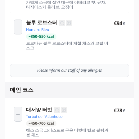
가볍게 소금에 절인 대구에 이베리코 햇, 유자,
타지아스카 올리브, 오징어
블루 로브스터
€94
€
Homard Bleu
~
350
–
550
kcal
브르타뉴 블루 로브스터에 제철 채소와 코랄 비
스크
Please inform our staff of any allergies
메인 코스
대서양 터벗
€78
€
Turbot de l'Atlantique
~
450
–
700
kcal
해조 소금 크러스트로 구운 터벗에 볠르 블랑과
봄 채소