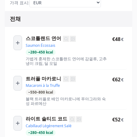
가격 표시
:
전채
스코틀랜드 연어
€48
€
Saumon Écossais
~
280
–
450
kcal
가볍게 훈제한 스코틀랜드 연어에 감귈류, 고추
냉이 크림, 딜 오일
트러플 마카로니
€62
€
Macaroni à la Truffe
~
550
–
800
kcal
블랙 트러플로 배인 마카로니에 푸아그라와 숙
성 파르메산
라이트 솔티드 코드
€52
€
Cabillaud Légèrement Salé
~
280
–
450
kcal