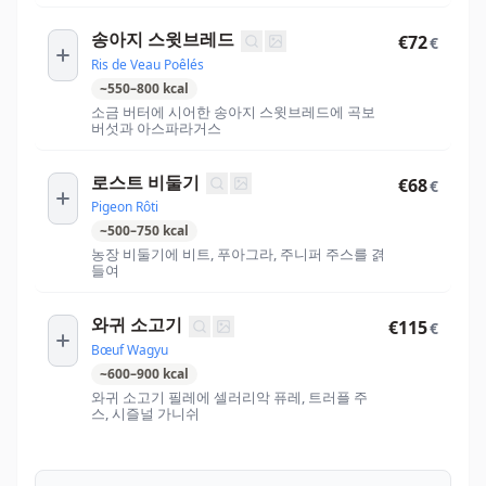
송아지 스윗브레드
€72
€
Ris de Veau Poêlés
~
550
–
800
kcal
소금 버터에 시어한 송아지 스윗브레드에 곡보
버섯과 아스파라거스
로스트 비둘기
€68
€
Pigeon Rôti
~
500
–
750
kcal
농장 비둘기에 비트, 푸아그라, 주니퍼 주스를 겱
들여
와귀 소고기
€115
€
Bœuf Wagyu
~
600
–
900
kcal
와귀 소고기 필레에 셀러리악 퓨레, 트러플 주
스, 시즐널 가니쉬