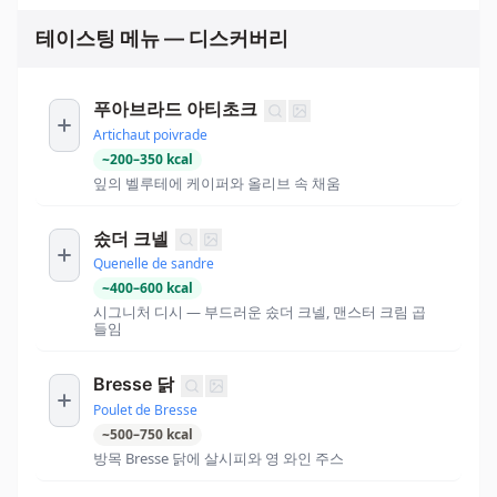
테이스팅 메뉴 — 디스커버리
푸아브라드 아티초크
Artichaut poivrade
~
200
–
350
kcal
잎의 벨루테에 케이퍼와 올리브 속 채움
솠더 크넬
Quenelle de sandre
~
400
–
600
kcal
시그니처 디시 — 부드러운 솠더 크넬, 맨스터 크림 곱
들임
Bresse 닭
Poulet de Bresse
~
500
–
750
kcal
방목 Bresse 닭에 살시피와 영 와인 주스