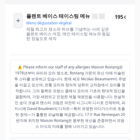
플랜트 베이스 테이스팅 메뉴
195
€
Menu dégustation végétal
제철 최고의 채소와 허브를 기념하는 사려 깊은
플랜트 베이스 여정, 메인 테이스팅 메뉴와 동일
한 정밀도로 제작
⚠️ Please inform our staff of any allergies Maison Rostang은
1978년부터 파리의 요리 명소로, Rostang 가문의 유산 아래 미슐린
투 스타를 보유하고 있습니다. 현재 셰프 Nicolas Beaumann이 주방
을 이끕고 있으며, 전통 요리와 창의적 성취의 교차점에서 요리를 창
작합니다. 그의 철학은 프랑스 클래식 요리의 기초와 현대적 정신을
결합하며, 가장 세련되고 진정한 제철 재료만을 사용합니다. 전설적
인 솠더 크넬과 맨스터 크림은 여전히 시그니처 디시로 건재하며, 파
티시에 David Boudinet의 디저트—특히 유명한 마다가스카르 초콜
릿 창작—가 훌륭한 피날레를 제공합니다. 17구 Rue Rennequin 20
번지에 위치한 Maison Rostang은 풍부한 유산을 존중하면서 프랑
스 미식의 미래를 향해 나아가고 있습니다.