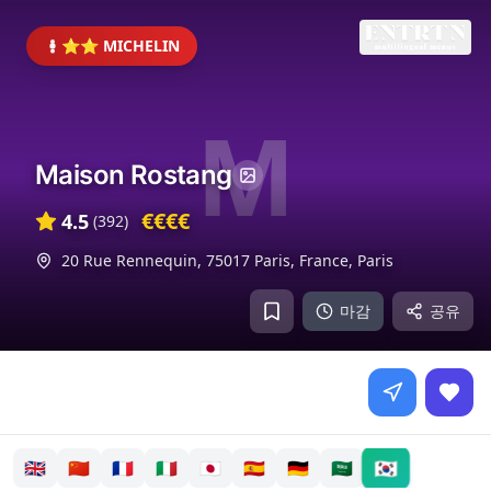
⭐⭐ MICHELIN
M
Maison Rostang
€€€€
4.5
(
392
)
20 Rue Rennequin, 75017 Paris, France
,
Paris
마감
공유
🇰🇷
🇬🇧
🇨🇳
🇫🇷
🇮🇹
🇯🇵
🇪🇸
🇩🇪
🇸🇦