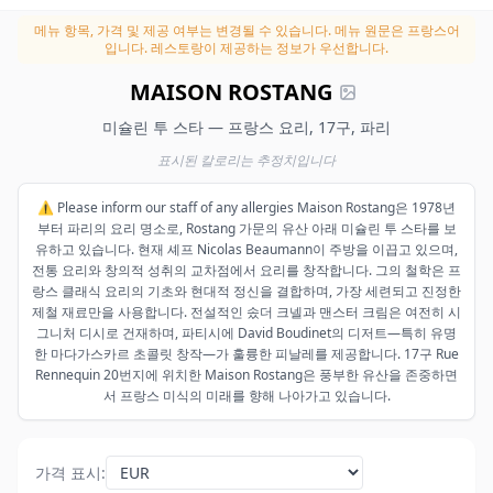
메뉴 항목, 가격 및 제공 여부는 변경될 수 있습니다.
메뉴 원문은 프랑스어
입니다. 레스토랑이 제공하는 정보가 우선합니다.
MAISON ROSTANG
미슐린 투 스타 — 프랑스 요리, 17구, 파리
표시된 칼로리는 추정치입니다
⚠️ Please inform our staff of any allergies Maison Rostang은 1978년
부터 파리의 요리 명소로, Rostang 가문의 유산 아래 미슐린 투 스타를 보
유하고 있습니다. 현재 셰프 Nicolas Beaumann이 주방을 이끕고 있으며,
전통 요리와 창의적 성취의 교차점에서 요리를 창작합니다. 그의 철학은 프
랑스 클래식 요리의 기초와 현대적 정신을 결합하며, 가장 세련되고 진정한
제철 재료만을 사용합니다. 전설적인 솠더 크넬과 맨스터 크림은 여전히 시
그니처 디시로 건재하며, 파티시에 David Boudinet의 디저트—특히 유명
한 마다가스카르 초콜릿 창작—가 훌륭한 피날레를 제공합니다. 17구 Rue
Rennequin 20번지에 위치한 Maison Rostang은 풍부한 유산을 존중하면
서 프랑스 미식의 미래를 향해 나아가고 있습니다.
가격 표시
: