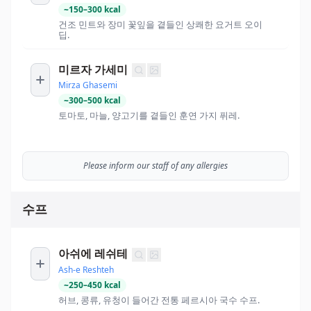
~
150
–
300
kcal
건조 민트와 장미 꽃잎을 곁들인 상쾌한 요거트 오이
딥.
미르자 가세미
Mirza Ghasemi
~
300
–
500
kcal
토마토, 마늘, 양고기를 곁들인 훈연 가지 퓌레.
Please inform our staff of any allergies
수프
아쉬에 레쉬테
Ash-e Reshteh
~
250
–
450
kcal
허브, 콩류, 유청이 들어간 전통 페르시아 국수 수프.