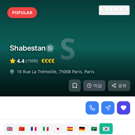
POPULAR
S
Shabestan
€€€€
4.4
(
1500
)
16 Rue La Trémoille, 75008 Paris
,
Paris
마감
공유
🇰🇷
🇬🇧
🇨🇳
🇫🇷
🇮🇹
🇯🇵
🇪🇸
🇩🇪
🇸🇦