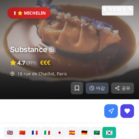
⭐ MICHELIN
Substance
€€€
4.7
(
395
)
18 rue de Chaillot
,
Paris
마감
공유
🇰🇷
🇬🇧
🇨🇳
🇫🇷
🇮🇹
🇯🇵
🇪🇸
🇩🇪
🇸🇦