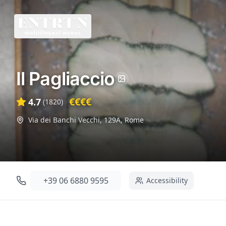
Il Pagliaccio
€€€€
4.7
(
1820
)
Via dei Banchi Vecchi, 129A
,
Rome
+39 06 6880 9595
Accessibility