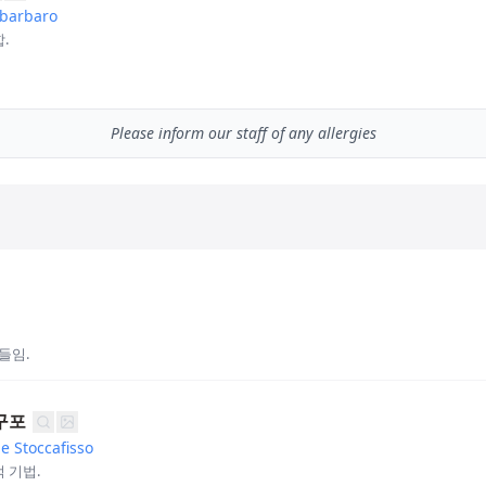
abarbaro
.
Please inform our staff of any allergies
들임.
구포
e Stoccafisso
 기법.