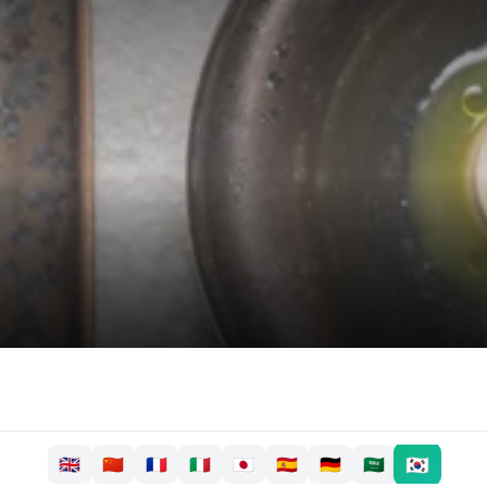
🇰🇷
🇬🇧
🇨🇳
🇫🇷
🇮🇹
🇯🇵
🇪🇸
🇩🇪
🇸🇦