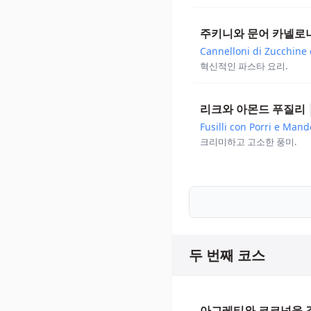
주키니와 문어 카넬로
Cannelloni di Zucchine 
혁신적인 파스타 요리.
리크와 아몬드 푸질리
Fusilli con Porri e Mand
크리미하고 고소한 풍미.
두 번째 코스
아그레티와 코코넛을 