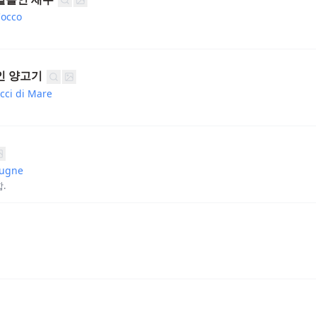
Cocco
인 양고기
icci di Mare
rugne
.