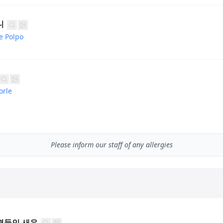
니
e Polpo
orle
Please inform our staff of any allergies
곁들인 새우