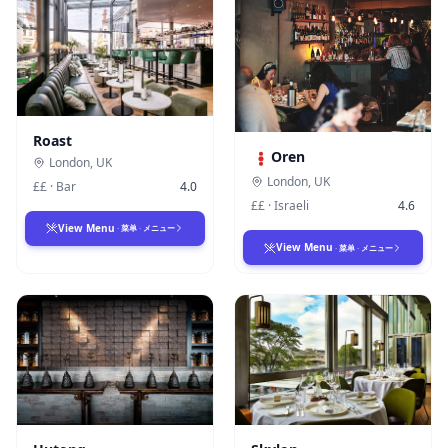
Roast
Oren
London
,
UK
London
,
UK
££
·
Bar
4.0
££
·
Israeli
4.6
View Menu
·
菜单
·
メニュー
View Menu
·
菜单
·
メニュー