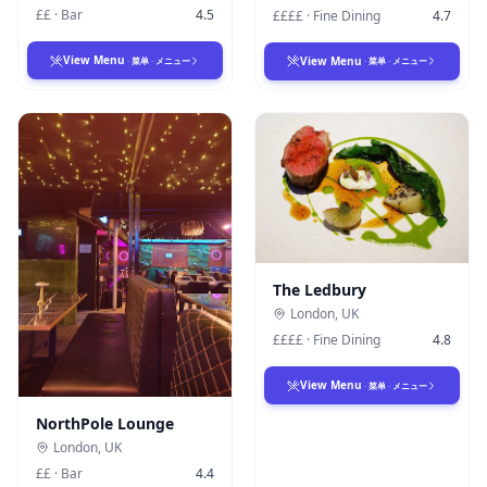
££
·
Bar
4.5
££££
·
Fine Dining
4.7
View Menu
View Menu
·
菜单
·
メニュー
·
菜单
·
メニュー
The Ledbury
London
,
UK
££££
·
Fine Dining
4.8
View Menu
·
菜单
·
メニュー
NorthPole Lounge
London
,
UK
££
·
Bar
4.4