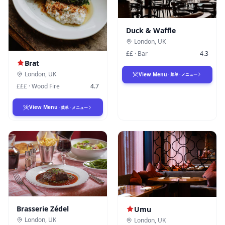
Duck & Waffle
London
,
UK
££
·
Bar
4.3
Brat
London
,
UK
View Menu
·
菜单
·
メニュー
£££
·
Wood Fire
4.7
View Menu
·
菜单
·
メニュー
Brasserie Zédel
Umu
London
,
UK
London
,
UK