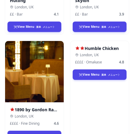
Hutong
Skylon
London
,
UK
London
,
UK
££
·
Bar
4.1
££
·
Bar
3.9
View Menu
View Menu
·
菜单
·
メニュー
·
菜单
·
メニュー
Humble Chicken
London
,
UK
££££
·
Omakase
4.8
View Menu
·
菜单
·
メニュー
1890 by Gordon Ramsay
London
,
UK
££££
·
Fine Dining
4.6