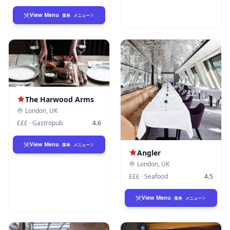
View Menu
·
菜单
·
メニュー
The Harwood Arms
London
,
UK
£££
·
Gastropub
4.6
View Menu
·
菜单
·
メニュー
Angler
London
,
UK
£££
·
Seafood
4.5
View Menu
·
菜单
·
メニュー