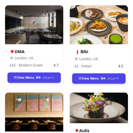
Bibi
OMA
London
,
UK
London
,
UK
£££
·
Modern Greek
4.7
££
·
Indian
4.5
View Menu
·
菜单
·
メニュー
View Menu
·
菜单
·
メニュー
Aulis