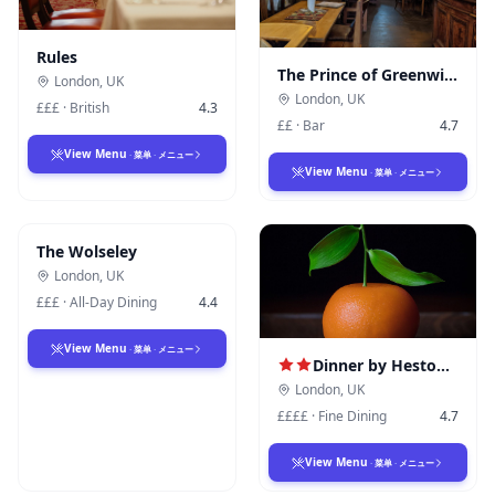
Rules
The Prince of Greenwich Pub
London
,
UK
London
,
UK
£££
·
British
4.3
££
·
Bar
4.7
View Menu
·
菜单
·
メニュー
View Menu
·
菜单
·
メニュー
The Wolseley
London
,
UK
£££
·
All-Day Dining
4.4
View Menu
·
菜单
·
メニュー
Dinner by Heston Blumenthal
London
,
UK
££££
·
Fine Dining
4.7
View Menu
·
菜单
·
メニュー