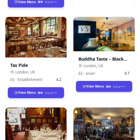
View Menu
·
菜单
·
メニュー
Buddha Taste – Blackheath
Tas Pide
London
,
UK
London
,
UK
££
·
asian
4.7
££
·
Establishment
4.2
View Menu
·
菜单
·
メニュー
View Menu
·
菜单
·
メニュー