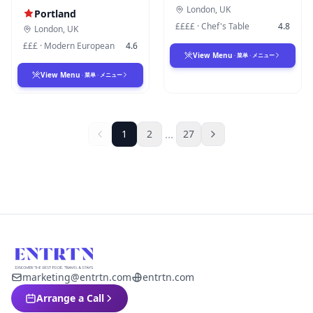
London
,
UK
Portland
££££
·
Chef's Table
4.8
London
,
UK
£££
·
Modern European
4.6
View Menu
·
菜单
·
メニュー
View Menu
·
菜单
·
メニュー
...
1
2
27
marketing@entrtn.com
entrtn.com
Arrange a Call