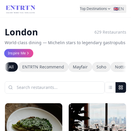
🇬🇧
EN
Top Destinations
London
629
Restaurants
World-class dining — Michelin stars to legendary gastropubs
Inspire Me
All
ENTRTN Recommend
Mayfair
Soho
Notting 