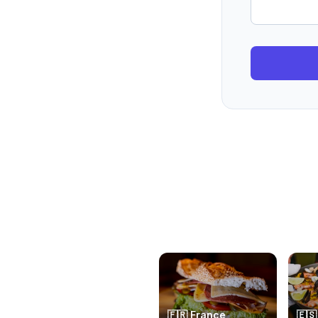
🇫🇷
France
🇪🇸