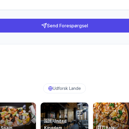
Send Forespørgsel
Udforsk Lande
🇬🇧
United
Spain
Kingdom
🇮🇹
Italy