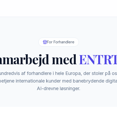
For Forhandlere
amarbejd med
ENTR
hundredvis af forhandlere i hele Europa, der stoler på os
etjene internationale kunder med banebrydende digit
AI-drevne løsninger.