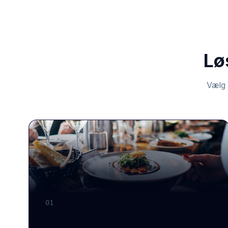
Lø
Vælg 
01