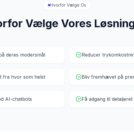
Hvorfor Vælge Os
rfor Vælge Vores Løsnin
 på deres modersmål
Reducer trykomkostnin
t fra hvor som helst
Bliv fremhævet på pre
d AI-chatbots
Få adgang til detaljeret