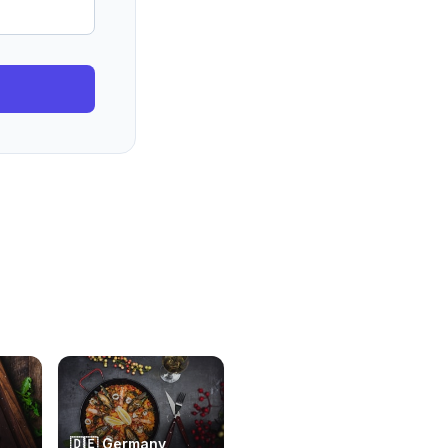
🇩🇪
Germany