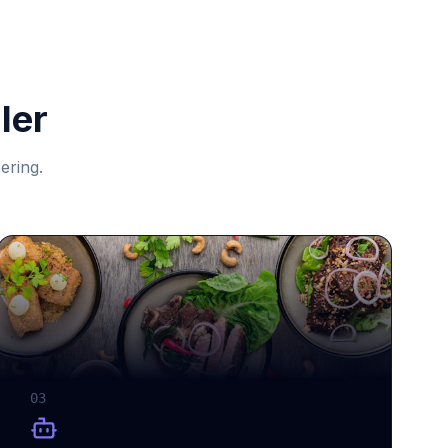
ler
ering.
03