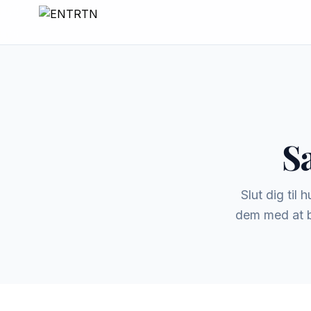
S
Slut dig til 
dem med at b