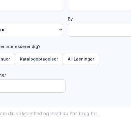
By
ter interesserer dig?
enuer
Katalogoptagelser
AI-Løsninger
ner