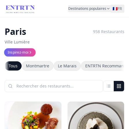
🇫🇷
FR
Destinations populaires
Paris
958
Restaurants
Ville Lumière
Inspirez-moi
Tous
Montmartre
Le Marais
ENTRTN Recommande