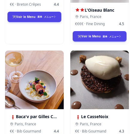
€€
·
Breton Crêpes
4.4
L'Oiseau Blanc
Paris
,
France
Voir le Menu
·
菜单
·
メニュー
€€€€
·
Fine Dining
4.5
Voir le Menu
·
菜单
·
メニュー
Baca'v par Gilles Choukroun
Le CasseNoix
Paris
,
France
Paris
,
France
€€
·
Bib Gourmand
4.4
€€
·
Bib Gourmand
4.3