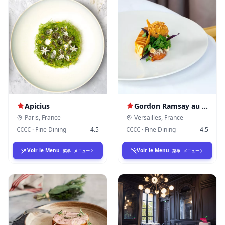
Apicius
Gordon Ramsay au Trianon
Paris
,
France
Versailles
,
France
€€€€
·
Fine Dining
4.5
€€€€
·
Fine Dining
4.5
Voir le Menu
Voir le Menu
·
菜单
·
メニュー
·
菜单
·
メニュー