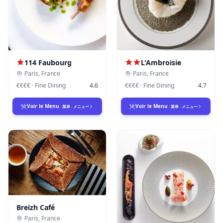
114 Faubourg
L'Ambroisie
Paris
,
France
Paris
,
France
€€€€
·
Fine Dining
4.6
€€€€
·
Fine Dining
4.7
Voir le Menu
Voir le Menu
·
菜单
·
メニュー
·
菜单
·
メニュー
Breizh Café
Paris
,
France