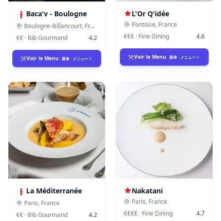
Baca'v - Boulogne
L'Or Q'idée
Pontoise
,
France
Boulogne-Billancourt
,
France
€€€
·
Fine Dining
4.6
€€
·
Bib Gourmand
4.2
Voir le Menu
·
菜单
·
メニュー
Voir le Menu
·
菜单
·
メニュー
La Méditerranée
Nakatani
Paris
,
France
Paris
,
France
€€€€
·
Fine Dining
4.7
€€
·
Bib Gourmand
4.2