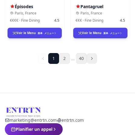
Épisodes
Pantagruel
Paris
,
France
Paris
,
France
€€€€
·
Fine Dining
4.5
€€€
·
Fine Dining
4.5
Voir le Menu
Voir le Menu
·
菜单
·
メニュー
·
菜单
·
メニュー
...
1
2
40
marketing@entrtn.com
entrtn.com
Planifier un appel