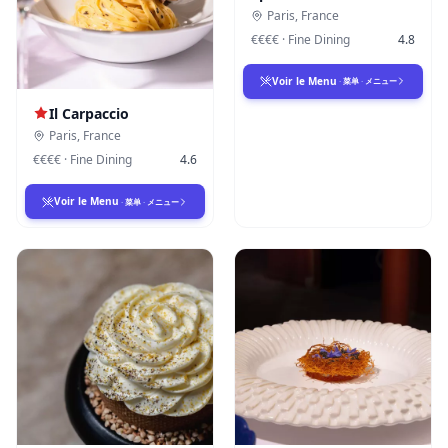
Paris
,
France
€€€€
·
Fine Dining
4.8
Voir le Menu
·
菜单
·
メニュー
Il Carpaccio
Paris
,
France
€€€€
·
Fine Dining
4.6
Voir le Menu
·
菜单
·
メニュー