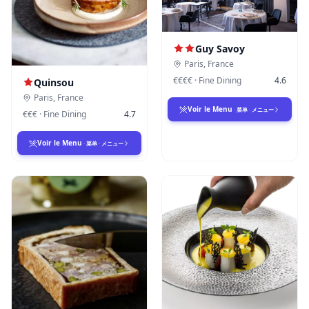
Guy Savoy
Paris
,
France
€€€€
·
Fine Dining
4.6
Quinsou
Paris
,
France
Voir le Menu
·
菜单
·
メニュー
€€€
·
Fine Dining
4.7
Voir le Menu
·
菜单
·
メニュー