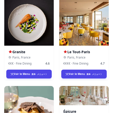
Granite
Le Tout-Paris
Paris
,
France
Paris
,
France
€€€
·
Fine Dining
4.6
€€€€
·
Fine Dining
4.7
Voir le Menu
Voir le Menu
·
菜单
·
メニュー
·
菜单
·
メニュー
Épicure