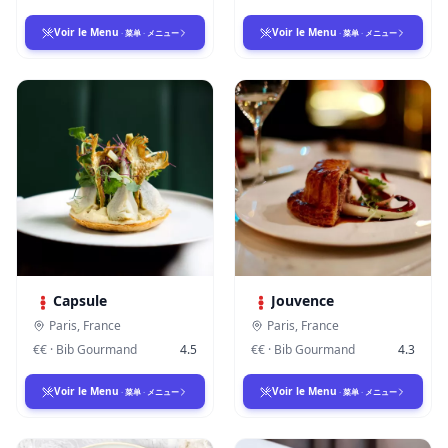
Voir le Menu
Voir le Menu
·
菜单
·
メニュー
·
菜单
·
メニュー
Capsule
Jouvence
Paris
,
France
Paris
,
France
€€
·
Bib Gourmand
4.5
€€
·
Bib Gourmand
4.3
Voir le Menu
Voir le Menu
·
菜单
·
メニュー
·
菜单
·
メニュー