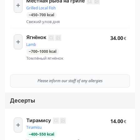
Местная рыба на гриле
Grilled Local Fish
~
450
–
700
kcal
Свежий улов дня
Ягнёнок
34.00
€
Lamb
~
700
–
1000
kcal
Томлёный ягнёнок
Please inform our staff of any allergies
Десерты
Тирамису
14.00
€
Tiramisu
~
400
–
550
kcal