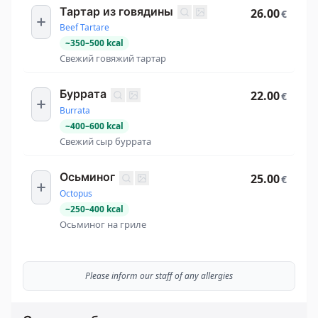
Тартар из говядины
26.00
€
Beef Tartare
~
350
–
500
kcal
Свежий говяжий тартар
Буррата
22.00
€
Burrata
~
400
–
600
kcal
Свежий сыр буррата
Осьминог
25.00
€
Octopus
~
250
–
400
kcal
Осьминог на гриле
Please inform our staff of any allergies