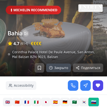
MICHELIN RECOMMENDED
Bahia
€€€€
4.7
(
614
)
Corinthia Palace Hotel De Paule Avenue, San Anton,
Ħal Balzan BZN 9023
,
Balzan
Закрыто
Поделиться
Accessibility
🇷🇺
🇬🇧
🇨🇳
🇫🇷
🇮🇹
🇯🇵
🇪🇸
🇩🇪
🇸🇦
🇰🇷