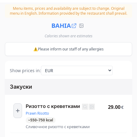
Menu items, prices and availability are subject to change.
Original
menu in English. Information provided by the restaurant shall prevail.
BAHIA
Calories shown are estimates
⚠️Please inform our staff of any allergies
Show prices in
:
Закуски
Ризотто с креветками
29.00
€
Prawn Risotto
~
550
–
750
kcal
Сливочное ризотто с креветками