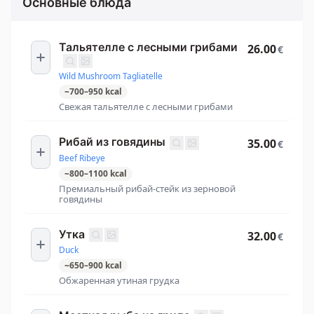
Основные блюда
Тальятелле с лесными грибами
26.00
€
Wild Mushroom Tagliatelle
~
700
–
950
kcal
Свежая тальятелле с лесными грибами
Рибай из говядины
35.00
€
Beef Ribeye
~
800
–
1100
kcal
Премиальный рибай-стейк из зерновой
говядины
Утка
32.00
€
Duck
~
650
–
900
kcal
Обжаренная утиная грудка