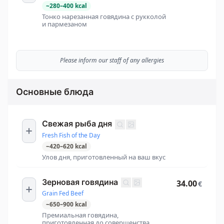
~
280
–
400
kcal
Тонко нарезанная говядина с рукколой
и пармезаном
Please inform our staff of any allergies
Основные блюда
Свежая рыба дня
Fresh Fish of the Day
~
420
–
620
kcal
Улов дня, приготовленный на ваш вкус
Зерновая говядина
34.00
€
Grain Fed Beef
~
650
–
900
kcal
Премиальная говядина,
приготовленная до совершенства