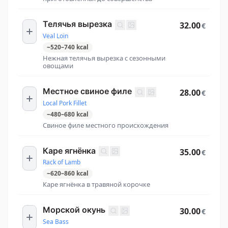
Телячья вырезка
32.00
€
Veal Loin
~
520
–
740
kcal
Нежная телячья вырезка с сезонными
овощами
Местное свиное филе
28.00
€
Local Pork Fillet
~
480
–
680
kcal
Свиное филе местного происхождения
Каре ягнёнка
35.00
€
Rack of Lamb
~
620
–
860
kcal
Каре ягнёнка в травяной корочке
Морской окунь
30.00
€
Sea Bass