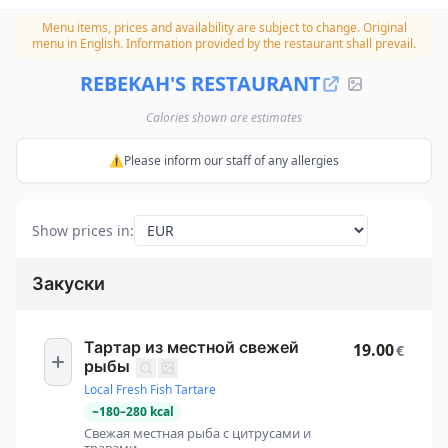
Menu items, prices and availability are subject to change.
Original
menu in English. Information provided by the restaurant shall prevail.
REBEKAH'S RESTAURANT
Calories shown are estimates
⚠️Please inform our staff of any allergies
Show prices in
:
Закуски
Тартар из местной свежей
19.00
€
рыбы
Local Fresh Fish Tartare
~
180
–
280
kcal
Свежая местная рыба с цитрусами и
травами