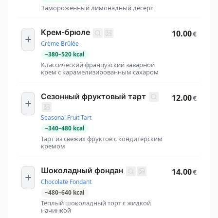
Замороженный лимонадный десерт
Крем-брюле
10.00
€
Crème Brûlée
~
380
–
520
kcal
Классический французский заварной
крем с карамелизированным сахаром
Сезонный фруктовый тарт
12.00
€
Seasonal Fruit Tart
~
340
–
480
kcal
Тарт из свежих фруктов с кондитерским
кремом
Шоколадный фондан
14.00
€
Chocolate Fondant
~
480
–
640
kcal
Тёплый шоколадный торт с жидкой
начинкой