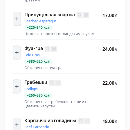
Припущенная спаржа
17.00
€
Poached Asparagus
~
220
–
340
kcal
Нежная спаржа с голландским соусом
Фуа-гра
24.00
€
Foie Gras
~
380
–
520
kcal
Обжаренная фуа-гра
Гребешки
22.00
€
Scallops
~
260
–
380
kcal
Обжаренные гребешки с пюре из
цветной капусты
Карпаччо из говядины
18.00
€
Beef Carpaccio