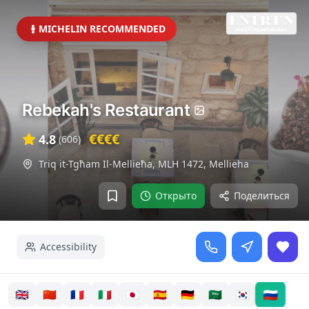
MICHELIN RECOMMENDED
Rebekah's Restaurant
€€€€
4.8
(
606
)
Triq it-Tgħam Il-Mellieħa, MLH 1472
,
Mellieha
Открыто
Поделиться
Accessibility
🇷🇺
🇬🇧
🇨🇳
🇫🇷
🇮🇹
🇯🇵
🇪🇸
🇩🇪
🇸🇦
🇰🇷