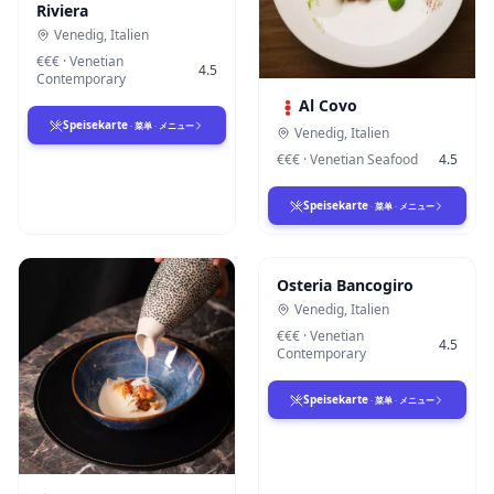
Riviera
Venedig
,
Italien
€€€
·
Venetian
4.5
Contemporary
Al Covo
Speisekarte
·
菜单
·
メニュー
Venedig
,
Italien
€€€
·
Venetian Seafood
4.5
Speisekarte
·
菜单
·
メニュー
Osteria Bancogiro
Venedig
,
Italien
€€€
·
Venetian
4.5
Contemporary
Speisekarte
·
菜单
·
メニュー