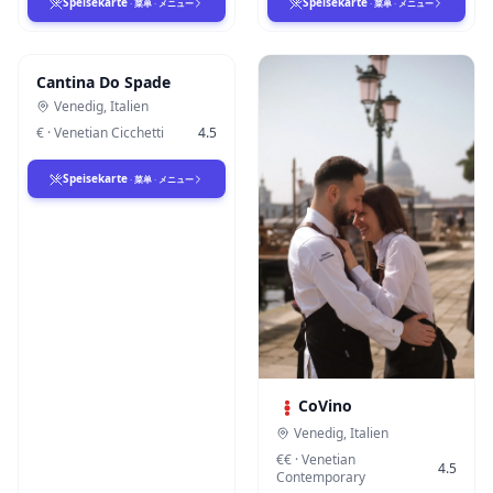
Speisekarte
Speisekarte
·
菜单
·
メニュー
·
菜单
·
メニュー
Cantina Do Spade
Venedig
,
Italien
€
·
Venetian Cicchetti
4.5
Speisekarte
·
菜单
·
メニュー
CoVino
Venedig
,
Italien
€€
·
Venetian
4.5
Contemporary