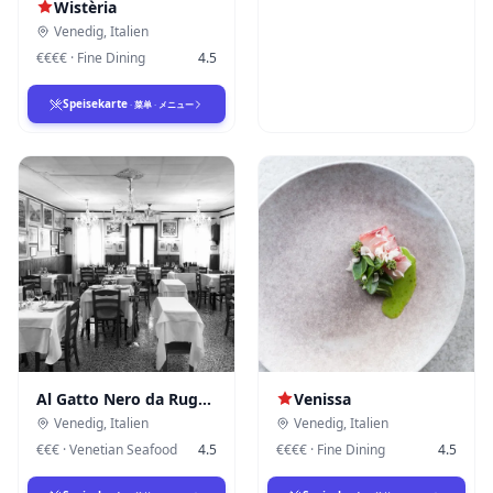
Wistèria
Venedig
,
Italien
€€€€
·
Fine Dining
4.5
Speisekarte
·
菜单
·
メニュー
Al Gatto Nero da Ruggero
Venissa
Venedig
,
Italien
Venedig
,
Italien
€€€
·
Venetian Seafood
4.5
€€€€
·
Fine Dining
4.5