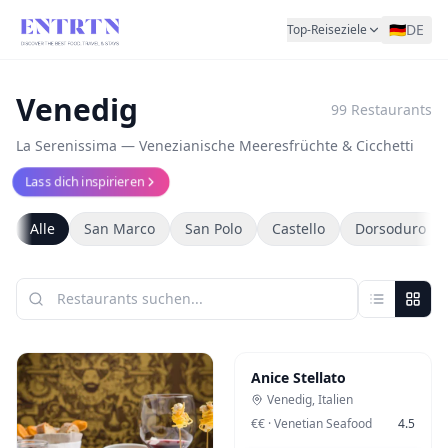
🇩🇪
DE
Top-Reiseziele
Venedig
99
Restaurants
La Serenissima — Venezianische Meeresfrüchte & Cicchetti
Lass dich inspirieren
Alle
San Marco
San Polo
Castello
Dorsoduro
Anice Stellato
Venedig
,
Italien
€€
·
Venetian Seafood
4.5