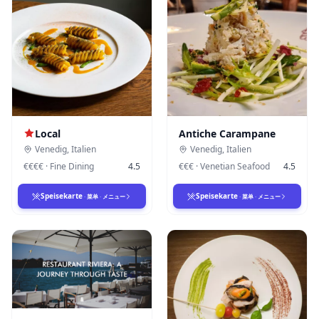
Local
Antiche Carampane
Venedig
,
Italien
Venedig
,
Italien
€€€€
·
Fine Dining
4.5
€€€
·
Venetian Seafood
4.5
Speisekarte
Speisekarte
·
菜单
·
メニュー
·
菜单
·
メニュー