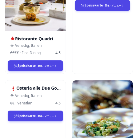
Speisekarte
·
菜单
·
メニュー
Ristorante Quadri
Venedig
,
Italien
€€€€
·
Fine Dining
4.5
Speisekarte
·
菜单
·
メニュー
Osteria alle Due Gondolette
Venedig
,
Italien
€€
·
Venetian
4.5
Speisekarte
·
菜单
·
メニュー