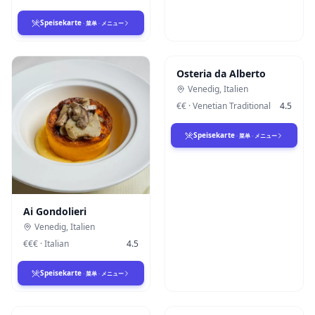
Speisekarte
·
菜单
·
メニュー
Osteria da Alberto
Venedig
,
Italien
€€
·
Venetian Traditional
4.5
Speisekarte
·
菜单
·
メニュー
Ai Gondolieri
Venedig
,
Italien
€€€
·
Italian
4.5
Speisekarte
·
菜单
·
メニュー