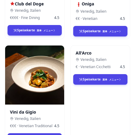
Club del Doge
Oniga
Venedig
,
Italien
Venedig
,
Italien
€€€€
·
Fine Dining
4.5
€€
·
Venetian
4.5
Speisekarte
·
菜单
·
メニュー
Speisekarte
·
菜单
·
メニュー
All'Arco
Venedig
,
Italien
€
·
Venetian Cicchetti
4.5
Speisekarte
·
菜单
·
メニュー
Vini da Gigio
Venedig
,
Italien
€€€
·
Venetian Traditional
4.5