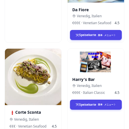
Da Fiore
Venedig
,
Italien
€€€€
·
Venetian Seafood
4.5
Speisekarte
·
菜单
·
メニュー
Harry's Bar
Venedig
,
Italien
€€€€
·
Italian Classic
4.5
Speisekarte
·
菜单
·
メニュー
Corte Sconta
Venedig
,
Italien
€€€
·
Venetian Seafood
4.5