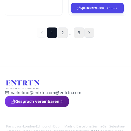
Speisekarte
·
菜单
·
メニュー
...
1
2
5
marketing@entrtn.com
entrtn.com
Gespräch vereinbaren
Paris
·
Lyon
·
London
·
Edinburgh
·
Dublin
·
Madrid
·
Barcelona
·
Sevilla
·
San Sebastián
·
Lissabon
·
Porto
·
Rom
·
Mailand
·
Florenz
·
Neapel
·
Bologna
·
Venedig
·
Sizilien
·
Malta
·