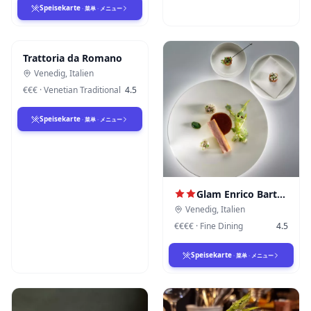
Speisekarte
·
菜单
·
メニュー
Trattoria da Romano
Venedig
,
Italien
€€€
·
Venetian Traditional
4.5
Speisekarte
·
菜单
·
メニュー
Glam Enrico Bartolini
Venedig
,
Italien
€€€€
·
Fine Dining
4.5
Speisekarte
·
菜单
·
メニュー