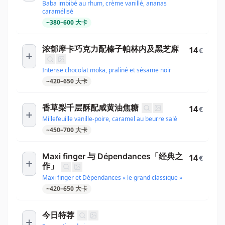
Baba imbibé au rhum, crème vanillé, ananas
caramélisé
~
380
–
600
大卡
浓郁摩卡巧克力配榛子帕林内及黑芝麻
14
€
Intense chocolat moka, praliné et sésame noir
~
420
–
650
大卡
香草梨千层酥配咸黄油焦糖
14
€
Millefeuille vanille-poire, caramel au beurre salé
~
450
–
700
大卡
Maxi finger 与 Dépendances「经典之
14
€
作」
Maxi finger et Dépendances « le grand classique »
~
420
–
650
大卡
今日特荐