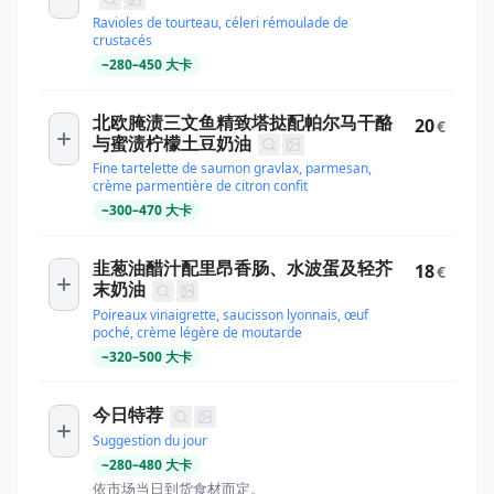
Ravioles de tourteau, céleri rémoulade de
crustacés
~
280
–
450
大卡
北欧腌渍三文鱼精致塔挞配帕尔马干酪
20
€
与蜜渍柠檬土豆奶油
Fine tartelette de saumon gravlax, parmesan,
crème parmentière de citron confit
~
300
–
470
大卡
韭葱油醋汁配里昂香肠、水波蛋及轻芥
18
€
末奶油
Poireaux vinaigrette, saucisson lyonnais, œuf
poché, crème légère de moutarde
~
320
–
500
大卡
今日特荐
Suggestion du jour
~
280
–
480
大卡
依市场当日到货食材而定。