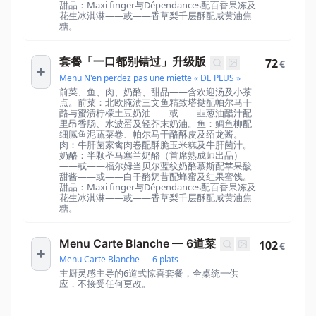
甜品：Maxi finger与Dépendances配百香果冻及
花生冰淇淋——或——香草梨千层酥配咸黄油焦
糖。
套餐「一口都别错过」升级版
72
€
Menu N'en perdez pas une miette « DE PLUS »
前菜、鱼、肉、奶酪、甜品——含欢迎汤及小茶
点。前菜：北欧腌渍三文鱼精致塔挞配帕尔马干
酪与蜜渍柠檬土豆奶油——或——韭葱油醋汁配
里昂香肠、水波蛋及轻芥末奶油。鱼：鲷鱼柳配
细腻鱼泥蔬菜卷、帕尔马干酪酥皮及绍龙酱。
肉：牛肝菌家禽肉卷配酥脆玉米糕及牛肝菌汁。
奶酪：半颗圣马塞兰奶酪（首席熟成师出品）
——或——福尔姆当贝尔蓝纹奶酪慕斯配苹果酸
甜酱——或——白干酪奶昔配蜂蜜及红果蜜饯。
甜品：Maxi finger与Dépendances配百香果冻及
花生冰淇淋——或——香草梨千层酥配咸黄油焦
糖。
Menu Carte Blanche — 6道菜
102
€
Menu Carte Blanche — 6 plats
主厨灵感主导的6道式惊喜套餐，全桌统一供
应，不接受任何更改。