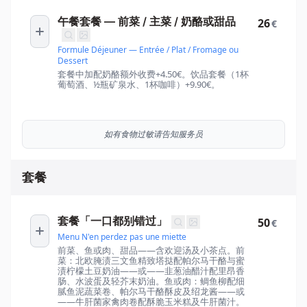
午餐套餐 — 前菜 / 主菜 / 奶酪或甜品
26
€
Formule Déjeuner — Entrée / Plat / Fromage ou
Dessert
套餐中加配奶酪额外收费+4.50€。饮品套餐（1杯
葡萄酒、½瓶矿泉水、1杯咖啡）+9.90€。
如有食物过敏请告知服务员
套餐
套餐「一口都别错过」
50
€
Menu N'en perdez pas une miette
前菜、鱼或肉、甜品——含欢迎汤及小茶点。前
菜：北欧腌渍三文鱼精致塔挞配帕尔马干酪与蜜
渍柠檬土豆奶油——或——韭葱油醋汁配里昂香
肠、水波蛋及轻芥末奶油。鱼或肉：鲷鱼柳配细
腻鱼泥蔬菜卷、帕尔马干酪酥皮及绍龙酱——或
——牛肝菌家禽肉卷配酥脆玉米糕及牛肝菌汁。