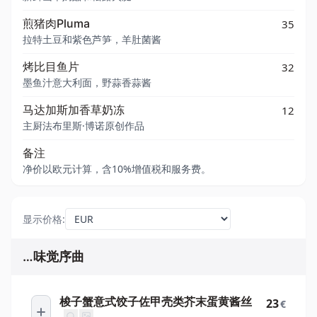
煎猪肉Pluma
35
拉特土豆和紫色芦笋，羊肚菌酱
烤比目鱼片
32
墨鱼汁意大利面，野蒜香蒜酱
马达加斯加香草奶冻
12
主厨法布里斯·博诺原创作品
备注
净价以欧元计算，含10%增值税和服务费。
显示价格
:
…味觉序曲
梭子蟹意式饺子佐甲壳类芥末蛋黄酱丝
23
€