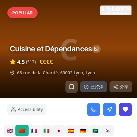
POPULAR
C
Cuisine et Dépendances
€€€€
4.5
(
517
)
68 rue de la Charité, 69002 Lyon
,
Lyon
已打烊
分享
Accessibility
🇨🇳
🇬🇧
🇫🇷
🇮🇹
🇯🇵
🇪🇸
🇩🇪
🇸🇦
🇰🇷