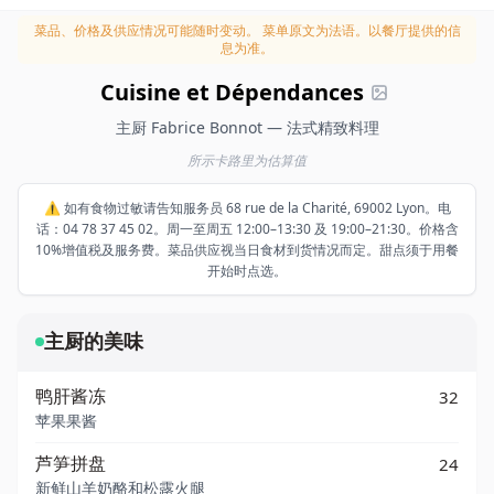
菜品、价格及供应情况可能随时变动。
菜单原文为法语。以餐厅提供的信
息为准。
Cuisine et Dépendances
主厨 Fabrice Bonnot — 法式精致料理
所示卡路里为估算值
⚠️ 如有食物过敏请告知服务员 68 rue de la Charité, 69002 Lyon。电
话：04 78 37 45 02。周一至周五 12:00–13:30 及 19:00–21:30。价格含
10%增值税及服务费。菜品供应视当日食材到货情况而定。甜点须于用餐
开始时点选。
主厨的美味
鸭肝酱冻
32
苹果果酱
芦笋拼盘
24
新鲜山羊奶酪和松露火腿