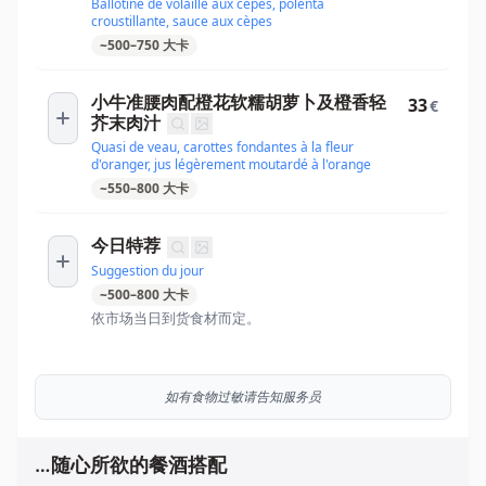
Ballotine de volaille aux cèpes, polenta
croustillante, sauce aux cèpes
~
500
–
750
大卡
小牛准腰肉配橙花软糯胡萝卜及橙香轻
33
€
芥末肉汁
Quasi de veau, carottes fondantes à la fleur
d'oranger, jus légèrement moutardé à l'orange
~
550
–
800
大卡
今日特荐
Suggestion du jour
~
500
–
800
大卡
依市场当日到货食材而定。
如有食物过敏请告知服务员
…随心所欲的餐酒搭配