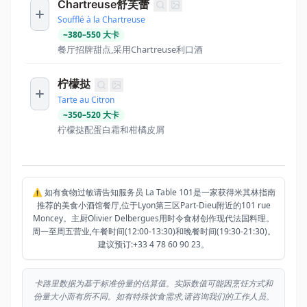
Chartreuse舒芙蕾
Soufflé à la Chartreuse
~
380
–
550
大卡
餐厅招牌甜点,采用Chartreuse利口酒
柠檬挞
Tarte au Citron
~
350
–
520
大卡
柠檬挞配蛋白霜和柑橘皮屑
⚠️ 如有食物过敏请告知服务员 La Table 101是一家获得米其林指南
推荐的美食小酒馆餐厅,位于Lyon第三区Part-Dieu附近的101 rue
Moncey。主厨Olivier Delbergues用时令食材创作现代法国料理。
周一至周五营业,午餐时间(12:00-13:30)和晚餐时间(19:30-21:30)。
建议预订:+33 4 78 60 90 23。
卡路里数据为基于标准份量的估算值。实际数值可能因烹饪方式和
份量大小而有所不同。如有特殊饮食需求,请咨询我们的工作人员。