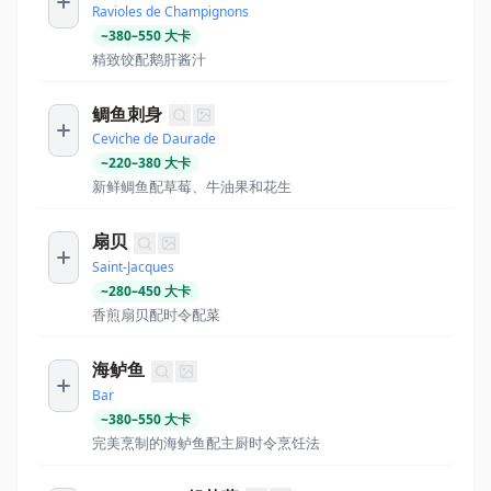
Ravioles de Champignons
~
380
–
550
大卡
精致饺配鹅肝酱汁
鲷鱼刺身
Ceviche de Daurade
~
220
–
380
大卡
新鲜鲷鱼配草莓、牛油果和花生
扇贝
Saint-Jacques
~
280
–
450
大卡
香煎扇贝配时令配菜
海鲈鱼
Bar
~
380
–
550
大卡
完美烹制的海鲈鱼配主厨时令烹饪法