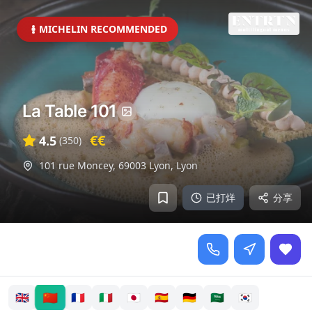
MICHELIN RECOMMENDED
La Table 101
€€
4.5
(
350
)
101 rue Moncey, 69003 Lyon
,
Lyon
已打烊
分享
🇨🇳
🇬🇧
🇫🇷
🇮🇹
🇯🇵
🇪🇸
🇩🇪
🇸🇦
🇰🇷