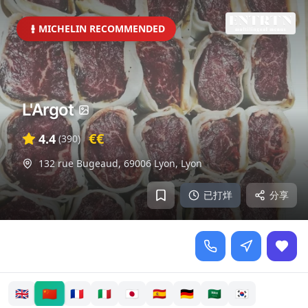
MICHELIN RECOMMENDED
L'Argot
€€
4.4
(
390
)
132 rue Bugeaud, 69006 Lyon
,
Lyon
已打烊
分享
🇨🇳
🇬🇧
🇫🇷
🇮🇹
🇯🇵
🇪🇸
🇩🇪
🇸🇦
🇰🇷