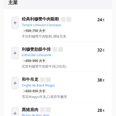
主菜
经典利穆赞牛肉鞑靼
24
€
Tartare Limousin Classique
~
500
–
750
大卡
手切利穆赞牛肉鞑靼,调味完美
利穆赞肋眼牛排
32
€
Entrecôte Limousine
~
600
–
900
大卡
优质利穆赞牛肋眼牛排(250克)
和牛吊龙
38
€
Onglet de Bœuf Wagyu
~
650
–
950
大卡
雪花Wagyu吊龙,口感异常嫩滑
黑猪肩肉
28
€
Pluma de Porc Noir