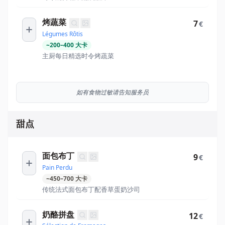
烤蔬菜
7
€
Légumes Rôtis
~
200
–
400
大卡
主厨每日精选时令烤蔬菜
如有食物过敏请告知服务员
甜点
面包布丁
9
€
Pain Perdu
~
450
–
700
大卡
传统法式面包布丁配香草蛋奶沙司
奶酪拼盘
12
€