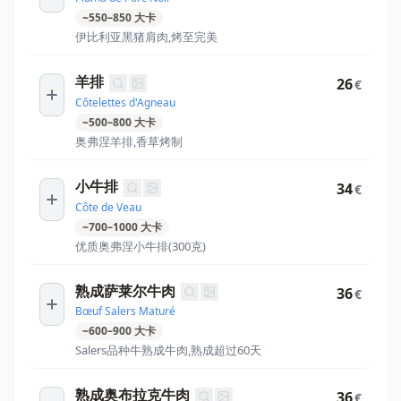
~
550
–
850
大卡
伊比利亚黑猪肩肉,烤至完美
羊排
26
€
Côtelettes d'Agneau
~
500
–
800
大卡
奥弗涅羊排,香草烤制
小牛排
34
€
Côte de Veau
~
700
–
1000
大卡
优质奥弗涅小牛排(300克)
熟成萨莱尔牛肉
36
€
Bœuf Salers Maturé
~
600
–
900
大卡
Salers品种牛熟成牛肉,熟成超过60天
熟成奥布拉克牛肉
36
€