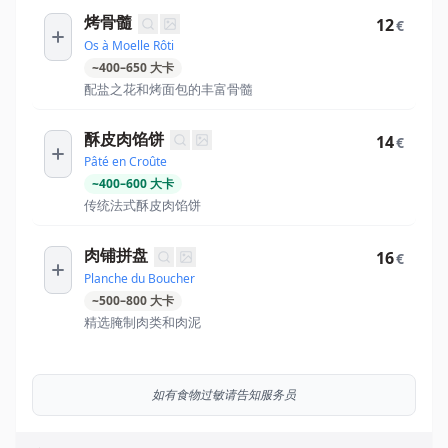
烤骨髓
12
€
Os à Moelle Rôti
~
400
–
650
大卡
配盐之花和烤面包的丰富骨髓
酥皮肉馅饼
14
€
Pâté en Croûte
~
400
–
600
大卡
传统法式酥皮肉馅饼
肉铺拼盘
16
€
Planche du Boucher
~
500
–
800
大卡
精选腌制肉类和肉泥
如有食物过敏请告知服务员