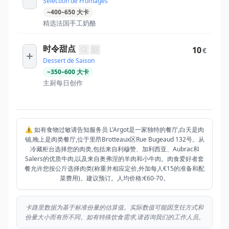
Sélection de Fromages
~
400
–
650
大卡
精选法国手工奶酪
时令甜点
10
€
Dessert de Saison
~
350
–
600
大卡
主厨每日创作
⚠️ 如有食物过敏请告知服务员 L'Argot是一家独特的餐厅,白天是肉
铺,晚上是肉类餐厅,位于里昂Brotteaux区Rue Bugeaud 132号。从
冷藏柜台选择您的肉类,包括来自利穆赞、加利西亚、Aubrac和
Salers的优质牛肉,以及来自奥弗涅的羊肉和小牛肉。肉食爱好者套
餐允许您按公斤选择肉类(称重并相应定价,外加每人€15的准备和配
菜费用)。建议预订。人均价格:€60-70。
卡路里数据为基于标准份量的估算值。实际数值可能因烹饪方式和
份量大小而有所不同。如有特殊饮食需求,请咨询我们的工作人员。