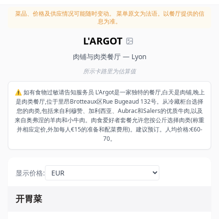
菜品、价格及供应情况可能随时变动。
菜单原文为法语。以餐厅提供的信
息为准。
L'ARGOT
肉铺与肉类餐厅 — Lyon
所示卡路里为估算值
⚠️ 如有食物过敏请告知服务员 L'Argot是一家独特的餐厅,白天是肉铺,晚上
是肉类餐厅,位于里昂Brotteaux区Rue Bugeaud 132号。从冷藏柜台选择
您的肉类,包括来自利穆赞、加利西亚、Aubrac和Salers的优质牛肉,以及
来自奥弗涅的羊肉和小牛肉。肉食爱好者套餐允许您按公斤选择肉类(称重
并相应定价,外加每人€15的准备和配菜费用)。建议预订。人均价格:€60-
70。
显示价格
:
开胃菜