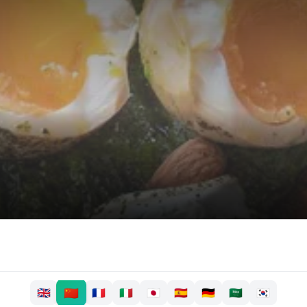
🇨🇳
🇬🇧
🇫🇷
🇮🇹
🇯🇵
🇪🇸
🇩🇪
🇸🇦
🇰🇷