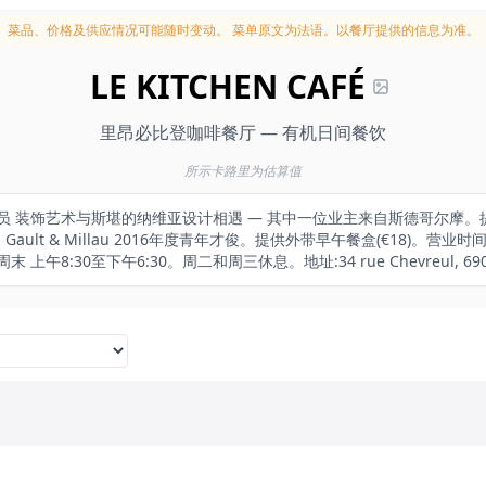
菜品、价格及供应情况可能随时变动。
菜单原文为法语。以餐厅提供的信息为准。
LE KITCHEN CAFÉ
里昂必比登咖啡餐厅 — 有机日间餐饮
所示卡路里为估算值
务员 装饰艺术与斯堪的纳维亚设计相遇 — 其中一位业主来自斯德哥尔摩。
ault & Millau 2016年度青年才俊。提供外带早午餐盒(€18)。营业
,周末 上午8:30至下午6:30。周二和周三休息。地址:34 rue Chevreul, 69