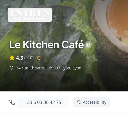
Le Kitchen Café
€
4.3
(
410
)
34 rue Chevreul, 69007 Lyon
,
Lyon
+33 6 03 36 42 75
Accessibility