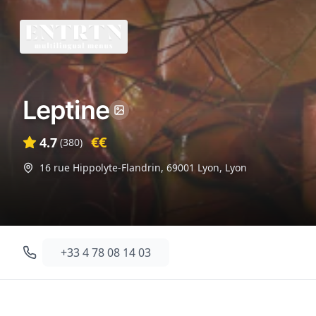
Leptine
€€
4.7
(
380
)
16 rue Hippolyte-Flandrin, 69001 Lyon
,
Lyon
+33 4 78 08 14 03