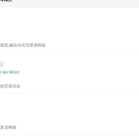
烧卖,融合法式与亚洲风味
e au Miso
味的完美结合
汁,富含鲜味