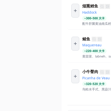
烟熏鳕鱼
Haddock
~
300
–
500
大卡
配牛肝菌黄油南瓜
鲭鱼
Maquereau
~
220
–
400
大卡
黄甜菜、labneh、su
小牛臀肉
Picanha de Veau
~
320
–
520
大卡
鸟蛤水手式、黑蒜