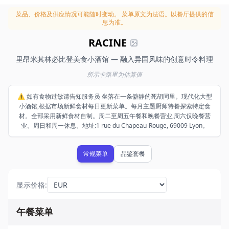
菜品、价格及供应情况可能随时变动。
菜单原文为法语。以餐厅提供的信
息为准。
RACINE
里昂米其林必比登美食小酒馆 — 融入异国风味的创意时令料理
所示卡路里为估算值
⚠️ 如有食物过敏请告知服务员 坐落在一条僻静的死胡同里。现代化大型
小酒馆,根据市场新鲜食材每日更新菜单。每月主题厨师特餐探索特定食
材。全部采用新鲜食材自制。周二至周五午餐和晚餐营业,周六仅晚餐营
业。周日和周一休息。地址:1 rue du Chapeau-Rouge, 69009 Lyon。
常规菜单
品鉴套餐
显示价格
:
午餐菜单