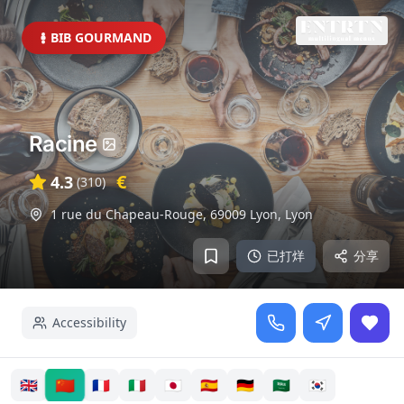
BIB GOURMAND
Racine
€
4.3
(
310
)
1 rue du Chapeau-Rouge, 69009 Lyon
,
Lyon
已打烊
分享
Accessibility
🇨🇳
🇬🇧
🇫🇷
🇮🇹
🇯🇵
🇪🇸
🇩🇪
🇸🇦
🇰🇷