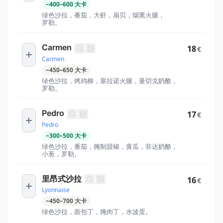
~
400
–
600
大卡
绿色沙拉，番茄，大虾，扇贝，烟熏火腿，
罗勒。
Carmen
18
€
Carmen
~
450
–
650
大卡
绿色沙拉，烤鸡柳，塞拉诺火腿，曼切戈奶酪，
罗勒。
Pedro
17
€
Pedro
~
300
–
500
大卡
绿色沙拉，番茄，腌制甜椒，黄瓜，菲达奶酪，
小葱，罗勒。
里昂式沙拉
16
€
Lyonnaise
~
450
–
700
大卡
绿色沙拉，面包丁，腌肉丁，水波蛋。