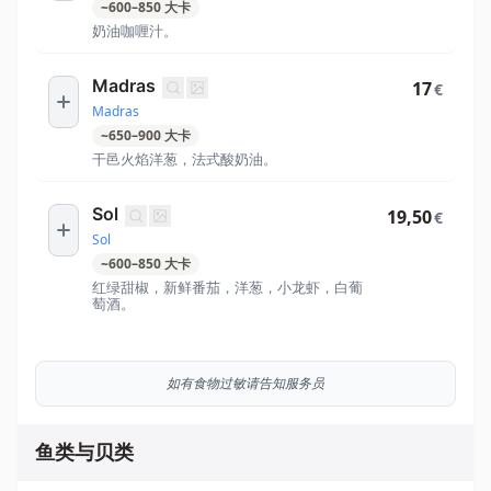
~
600
–
850
大卡
奶油咖喱汁。
Madras
17
€
Madras
~
650
–
900
大卡
干邑火焰洋葱，法式酸奶油。
Sol
19,50
€
Sol
~
600
–
850
大卡
红绿甜椒，新鲜番茄，洋葱，小龙虾，白葡
萄酒。
如有食物过敏请告知服务员
鱼类与贝类