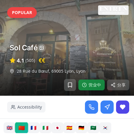
POPULAR
Sol Café
€€
4.1
(
505
)
28 Rue du Bœuf, 69005 Lyon
,
Lyon
营业中
分享
Accessibility
🇨🇳
🇬🇧
🇫🇷
🇮🇹
🇯🇵
🇪🇸
🇩🇪
🇸🇦
🇰🇷