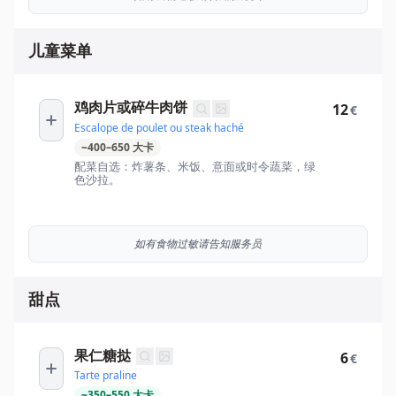
儿童菜单
鸡肉片或碎牛肉饼
12
€
Escalope de poulet ou steak haché
~
400
–
650
大卡
配菜自选：炸薯条、米饭、意面或时令蔬菜，绿
色沙拉。
如有食物过敏请告知服务员
甜点
果仁糖挞
6
€
Tarte praline
~
350
–
550
大卡