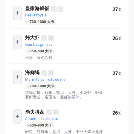
皇家海鲜饭
27
€
Paëlla royale
~
700
–
1000
大卡
烤大虾
26
€
Gambas grillées
~
550
–
800
大卡
米饭，绿色沙拉。
海鲜锅
27
€
Marmite de fruits de mer
~
700
–
1000
大卡
红绿甜椒，鱿鱼，贻贝，大虾，小龙虾，鲈鱼，
新鲜番茄，扁面条，龙虾浓汤汁。
渔夫拼盘
26
€
Assiette du pêcheur
~
600
–
900
大卡
鲈鱼，红鲻鱼，贻贝，大虾，干邑火焰小龙虾，