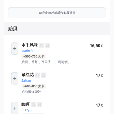
如有食物过敏请告知服务员
贻贝
水手风味
16,50
€
Marinière
~
500
–
750
大卡
贻贝，香芹，百里香，白葡萄酒。
藏红花
17
€
Safran
~
600
–
850
大卡
奶油藏红花汁。
咖喱
17
€
Curry