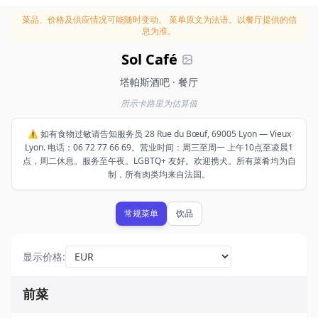
菜品、价格及供应情况可能随时变动。
菜单原文为法语。以餐厅提供的信
息为准。
Sol Café
塔帕斯酒吧 · 餐厅
所示卡路里为估算值
⚠️ 如有食物过敏请告知服务员 28 Rue du Bœuf, 69005 Lyon — Vieux
Lyon. 电话：06 72 77 66 69。营业时间：周三至周一 上午10点至凌晨1
点，周二休息。服务至午夜。LGBTQ+ 友好。欢迎携犬。所有菜肴均为自
制，所有肉类均来自法国。
常规菜单
饮品
显示价格
:
前菜