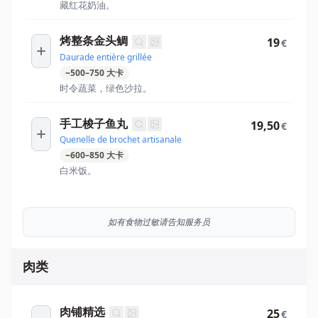
藏红花奶油。
烤整条金头鲷
19
€
Daurade entière grillée
~
500
–
750
大卡
时令蔬菜，绿色沙拉。
手工梭子鱼丸
19,50
€
Quenelle de brochet artisanale
~
600
–
850
大卡
白米饭。
如有食物过敏请告知服务员
肉类
肉铺精选
25
€