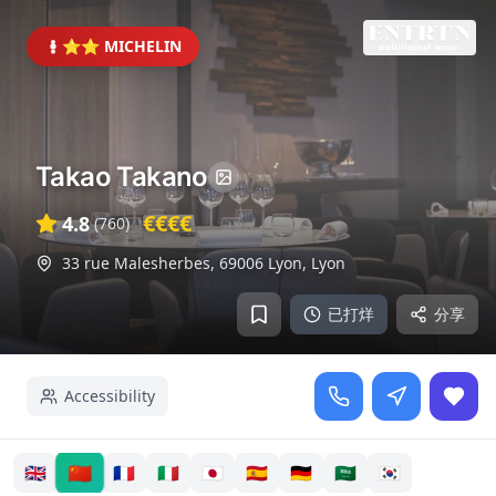
⭐⭐ MICHELIN
Takao Takano
€€€€
4.8
(
760
)
33 rue Malesherbes, 69006 Lyon
,
Lyon
已打烊
分享
Accessibility
🇨🇳
🇬🇧
🇫🇷
🇮🇹
🇯🇵
🇪🇸
🇩🇪
🇸🇦
🇰🇷