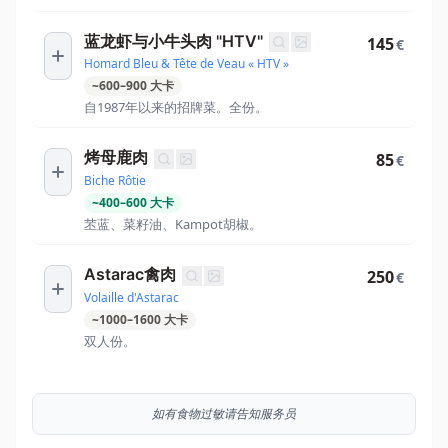
蓝龙虾与小牛头肉 "HTV"
145
€
Homard Bleu & Tête de Veau « HTV »
~
600
–
900
大卡
自1987年以来的招牌菜。全份。
烤母鹿肉
85
€
Biche Rôtie
~
400
–
600
大卡
苤蓝、菜籽油、Kampot胡椒。
Astarac禽肉
250
€
Volaille d'Astarac
~
1000
–
1600
大卡
双人份。
如有食物过敏请告知服务员