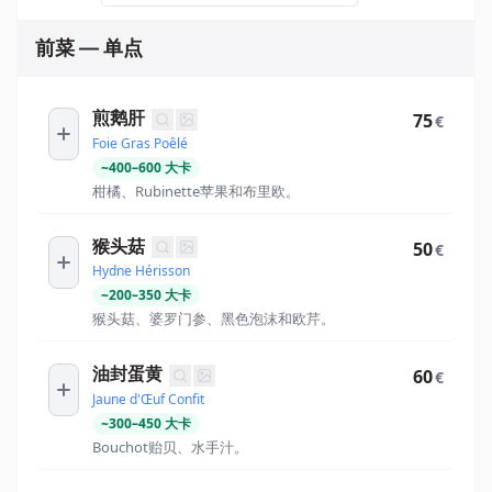
前菜 — 单点
煎鹅肝
75
€
Foie Gras Poêlé
~
400
–
600
大卡
柑橘、Rubinette苹果和布里欧。
猴头菇
50
€
Hydne Hérisson
~
200
–
350
大卡
猴头菇、婆罗门参、黑色泡沫和欧芹。
油封蛋黄
60
€
Jaune d'Œuf Confit
~
300
–
450
大卡
Bouchot贻贝、水手汁。