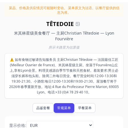
菜品、价格及供应情况可能随时变动。
菜单原文为法语。以餐厅提供的信
息为准。
TÊTEDOIE
米其林星级美食餐厅 — 主厨Christian Têtedoie — Lyon
Fourvière
所示卡路里为估算值
⚠️ 如有食物过敏请告知服务员 主厨Christian Têtedoie — 法国最佳工匠
(Meilleur Ouvrier de France)、米其林星级主厨。坐落于Fourvière山丘
上,享有Lyon全景。料理灵感源自季节节奏和天然食材。着装要求:男士必
须穿长裤和包头鞋。除周二外每日营业。餐厅营业时间:12:00-13:30和
19:30-21:30。小酒馆:每日12:00-13:30和19:00-21:30。屋顶餐厅将于
2026年春季重新开放。地址:4 Rue du Professeur Pierre Marion, 69005
Lyon。电话:+33 (0)4 78 29 40 10。
品鉴套餐
常规菜单
早餐菜单
显示价格
: