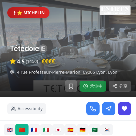
⭐ MICHELIN
Tétédoie
€€€€
4.5
(
1450
)
4 rue Professeur-Pierre-Marion, 69005 Lyon
,
Lyon
营业中
分享
Accessibility
🇨🇳
🇬🇧
🇫🇷
🇮🇹
🇯🇵
🇪🇸
🇩🇪
🇸🇦
🇰🇷