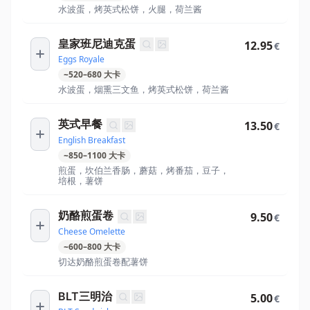
水波蛋，烤英式松饼，火腿，荷兰酱
皇家班尼迪克蛋
12.95
€
Eggs Royale
~
520
–
680
大卡
水波蛋，烟熏三文鱼，烤英式松饼，荷兰酱
英式早餐
13.50
€
English Breakfast
~
850
–
1100
大卡
煎蛋，坎伯兰香肠，蘑菇，烤番茄，豆子，
培根，薯饼
奶酪煎蛋卷
9.50
€
Cheese Omelette
~
600
–
800
大卡
切达奶酪煎蛋卷配薯饼
BLT三明治
5.00
€