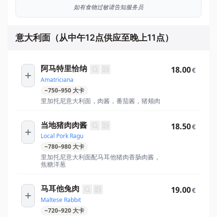
如有食物过敏请告知服务员
意大利面（从中午12点供应至晚上11点）
阿马特里恰纳
18.00
€
Amatriciana
~
750
–
950
大卡
里加托尼意大利面，肉酱，番茄酱，猪颊肉
当地猪肉肉酱
18.50
€
Local Pork Ragu
~
780
–
980
大卡
里加托尼意大利面配马耳他猪肉香肠肉酱，
焦糖洋葱
马耳他兔肉
19.00
€
Maltese Rabbit
~
720
–
920
大卡