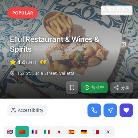
POPULAR
Ellul Restaurant & Wines &
Spirits
€€
4.4
(
841
)
152 St. Lucia Street
,
Valletta
营业中
分享
Accessibility
🇨🇳
🇬🇧
🇫🇷
🇮🇹
🇯🇵
🇪🇸
🇩🇪
🇲🇹
🇰🇷