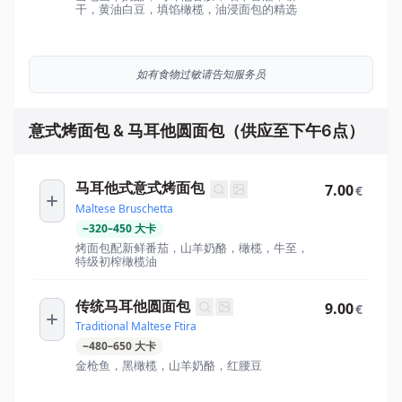
干，黄油白豆，填馅橄榄，油浸面包的精选
如有食物过敏请告知服务员
意式烤面包 & 马耳他圆面包（供应至下午6点）
马耳他式意式烤面包
7.00
€
Maltese Bruschetta
~
320
–
450
大卡
烤面包配新鲜番茄，山羊奶酪，橄榄，牛至，
特级初榨橄榄油
传统马耳他圆面包
9.00
€
Traditional Maltese Ftira
~
480
–
650
大卡
金枪鱼，黑橄榄，山羊奶酪，红腰豆