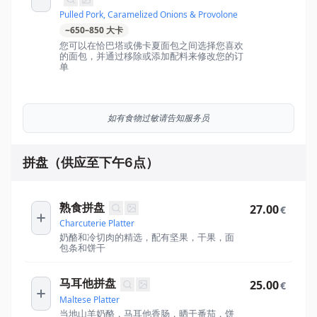
Pulled Pork, Caramelized Onions & Provolone
~
650
–
850
大卡
您可以在恰巴塔或佛卡夏面包之间选择您喜欢
的面包，并通过移除或添加配料来修改您的订
单
如有食物过敏请告知服务员
拼盘（供应至下午6点）
熟食拼盘
27.00
€
Charcuterie Platter
奶酪和冷切肉的精选，配有坚果，干果，面
包条和饼干
马耳他拼盘
25.00
€
Maltese Platter
当地山羊奶酪，马耳他香肠，晒干番茄，饼