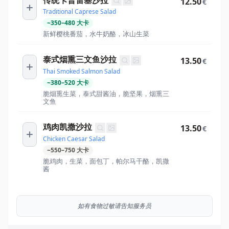
12.50
€
Traditional Caprese Salad
~
350
–
480
大卡
新鲜樱桃番茄，水牛奶酪，冰山生菜
泰式烟熏三文鱼沙拉
13.50
€
Thai Smoked Salmon Salad
~
380
–
520
大卡
脆烟熏生菜，泰式甜酱油，脆坚果，烟熏三
文鱼
鸡肉凯撒沙拉
13.50
€
Chicken Caesar Salad
~
550
–
750
大卡
脆鸡肉，生菜，面包丁，帕尔马干酪，凯撒
酱
如有食物过敏请告知服务员