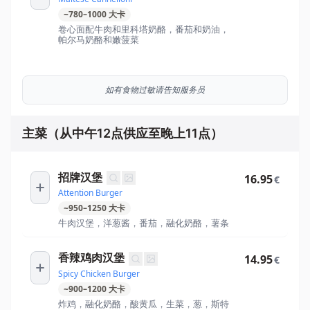
~
780
–
1000
大卡
卷心面配牛肉和里科塔奶酪，番茄和奶油，
帕尔马奶酪和嫩菠菜
如有食物过敏请告知服务员
主菜（从中午12点供应至晚上11点）
招牌汉堡
16.95
€
Attention Burger
~
950
–
1250
大卡
牛肉汉堡，洋葱酱，番茄，融化奶酪，薯条
香辣鸡肉汉堡
14.95
€
Spicy Chicken Burger
~
900
–
1200
大卡
炸鸡，融化奶酪，酸黄瓜，生菜，葱，斯特