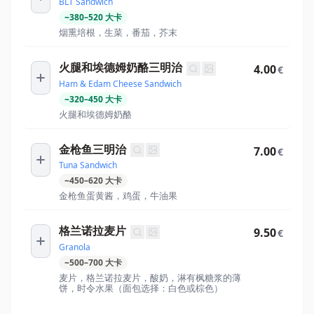
BLT Sandwich
~
380
–
520
大卡
烟熏培根，生菜，番茄，芥末
火腿和埃德姆奶酪三明治
4.00
€
Ham & Edam Cheese Sandwich
~
320
–
450
大卡
火腿和埃德姆奶酪
金枪鱼三明治
7.00
€
Tuna Sandwich
~
450
–
620
大卡
金枪鱼蛋黄酱，鸡蛋，牛油果
格兰诺拉麦片
9.50
€
Granola
~
500
–
700
大卡
麦片，格兰诺拉麦片，酸奶，淋有枫糖浆的薄
饼，时令水果（面包选择：白色或棕色）