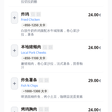
拉切拉奶酪
炸鸡
24.00
€
Fried Chicken
~
950
–
1250
大卡
白脱牛奶炸鸡腿配水牛城辣酱，卷心菜沙
拉，薯条
本地猪颊肉
24.00
€
Local Pork Cheeks
~
850
–
1100
大卡
嫩猪颊肉，卷心菜沙拉，法式薯条，茴香釉
汁
炸鱼薯条
29.00
€
Fish N Chips
~
1000
–
1300
大卡
啤酒面糊炸鱼，烤小土豆，咖喱蒜泥蛋黄酱
烤鸡胸肉
24.00
€