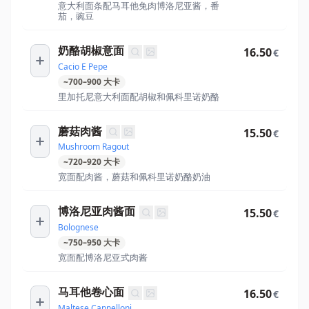
意大利面条配马耳他兔肉博洛尼亚酱，番
茄，豌豆
奶酪胡椒意面
16.50
€
Cacio E Pepe
~
700
–
900
大卡
里加托尼意大利面配胡椒和佩科里诺奶酪
蘑菇肉酱
15.50
€
Mushroom Ragout
~
720
–
920
大卡
宽面配肉酱，蘑菇和佩科里诺奶酪奶油
博洛尼亚肉酱面
15.50
€
Bolognese
~
750
–
950
大卡
宽面配博洛尼亚式肉酱
马耳他卷心面
16.50
€
Maltese Cannelloni