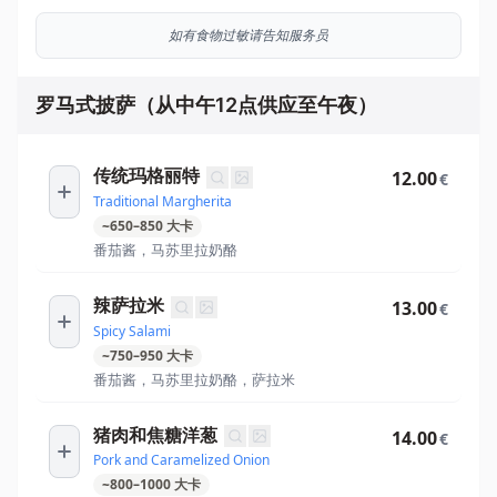
如有食物过敏请告知服务员
罗马式披萨（从中午12点供应至午夜）
传统玛格丽特
12.00
€
Traditional Margherita
~
650
–
850
大卡
番茄酱，马苏里拉奶酪
辣萨拉米
13.00
€
Spicy Salami
~
750
–
950
大卡
番茄酱，马苏里拉奶酪，萨拉米
猪肉和焦糖洋葱
14.00
€
Pork and Caramelized Onion
~
800
–
1000
大卡