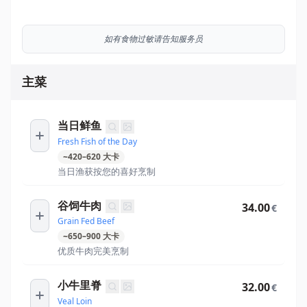
如有食物过敏请告知服务员
主菜
当日鲜鱼
Fresh Fish of the Day
~
420
–
620
大卡
当日渔获按您的喜好烹制
谷饲牛肉
34.00
€
Grain Fed Beef
~
650
–
900
大卡
优质牛肉完美烹制
小牛里脊
32.00
€
Veal Loin