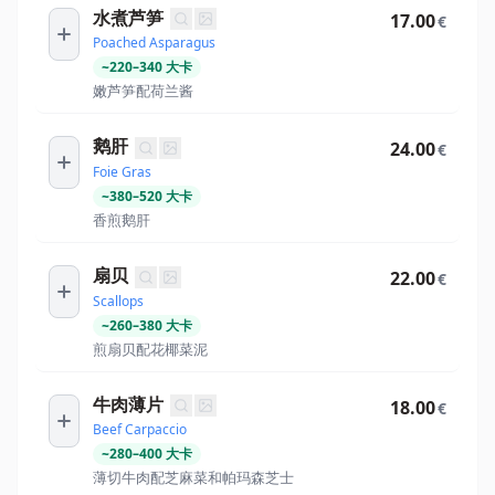
水煮芦笋
17.00
€
Poached Asparagus
~
220
–
340
大卡
嫩芦笋配荷兰酱
鹅肝
24.00
€
Foie Gras
~
380
–
520
大卡
香煎鹅肝
扇贝
22.00
€
Scallops
~
260
–
380
大卡
煎扇贝配花椰菜泥
牛肉薄片
18.00
€
Beef Carpaccio
~
280
–
400
大卡
薄切牛肉配芝麻菜和帕玛森芝士