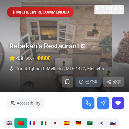
MICHELIN RECOMMENDED
Rebekah's Restaurant
€€€€
4.8
(
606
)
Triq it-Tgħam Il-Mellieħa, MLH 1472
,
Mellieha
已打烊
分享
Accessibility
🇨🇳
🇬🇧
🇫🇷
🇮🇹
🇯🇵
🇪🇸
🇩🇪
🇸🇦
🇰🇷
🇷🇺