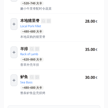
~
520
–
740
大卡
嫩小牛里脊配时令蔬菜
本地猪里脊
28.00
€
Local Pork Fillet
~
480
–
680
大卡
本地采购的猪里脊
羊排
35.00
€
Rack of Lamb
~
620
–
860
大卡
香草外壳羊排
鲈鱼
30.00
€
Sea Bass
~
480
–
680
大卡
整条鲈鱼盐壳烘烤