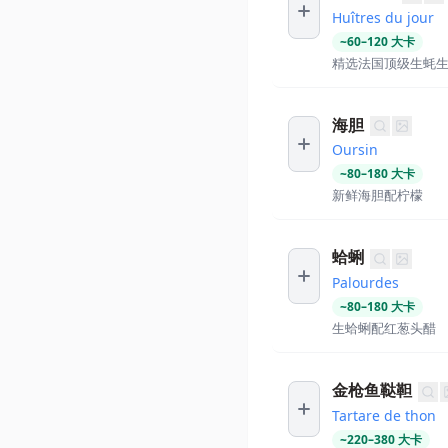
Huîtres du jour
~
60
–
120
大卡
精选法国顶级生蚝生
海胆
Oursin
~
80
–
180
大卡
新鲜海胆配柠檬
蛤蜊
Palourdes
~
80
–
180
大卡
生蛤蜊配红葱头醋
金枪鱼鞑靼
Tartare de thon
~
220
–
380
大卡