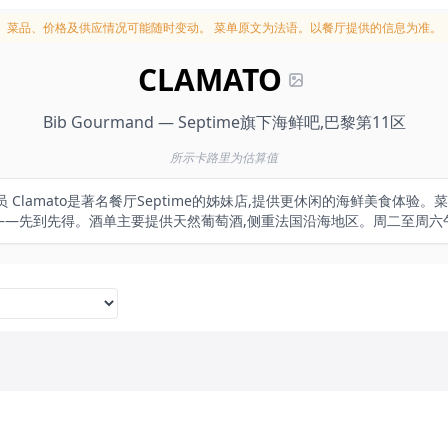
菜品、价格及供应情况可能随时变动。
菜单原文为法语。以餐厅提供的信息为准。
CLAMATO
Bib Gourmand — Septime旗下海鲜吧,巴黎第11区
所示卡路里为估算值
员 Clamato是著名餐厅Septime的姊妹店,提供更休闲的海鲜美食体验
——先到先得。酒单主要提供天然葡萄酒,侧重法国沿海地区。周二至周六