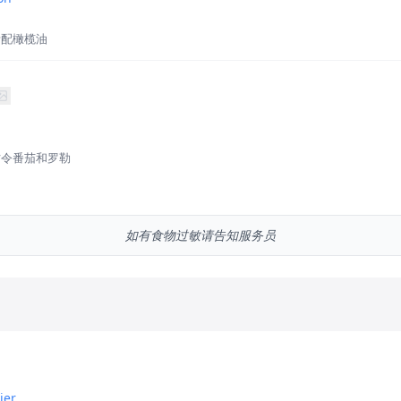
烤配橄榄油
时令番茄和罗勒
如有食物过敏请告知服务员
ier