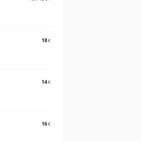
18
€
14
€
16
€