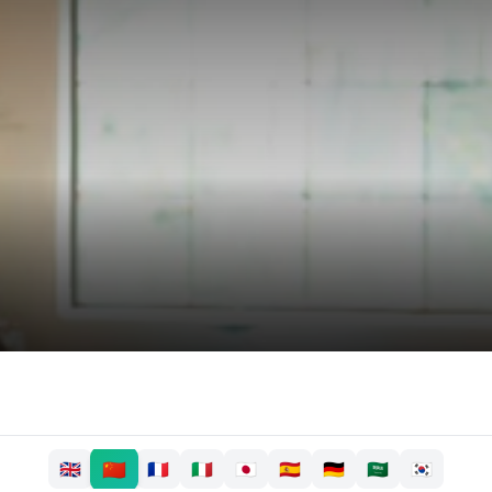
🇨🇳
🇬🇧
🇫🇷
🇮🇹
🇯🇵
🇪🇸
🇩🇪
🇸🇦
🇰🇷