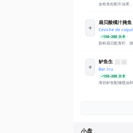
金枪鱼粒配牛油果
扇贝酸橘汁腌鱼
Ceviche de coquil
~
150
–
280
大卡
新鲜扇贝配青柠、
鲈鱼生
Bar cru
~
150
–
280
大卡
薄切鲈鱼配橄榄油
小盘