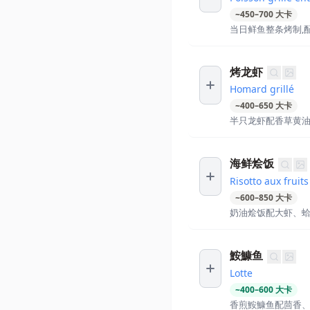
~
450
–
700
大卡
当日鲜鱼整条烤制,配
烤龙虾
Homard grillé
~
400
–
650
大卡
半只龙虾配香草黄
海鲜烩饭
Risotto aux fruit
~
600
–
850
大卡
奶油烩饭配大虾、
鮟鱇鱼
Lotte
~
400
–
600
大卡
香煎鮟鱇鱼配茴香