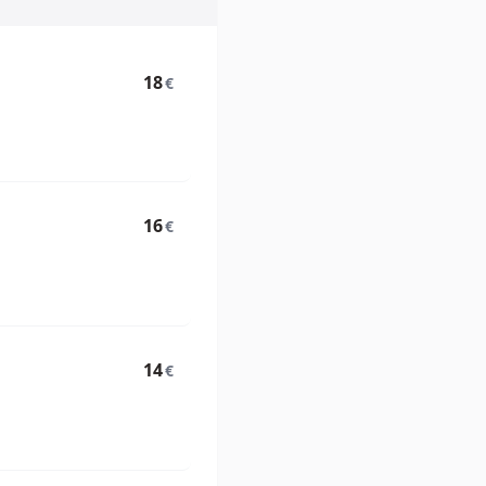
18
€
16
€
14
€