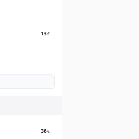
13
€
36
€