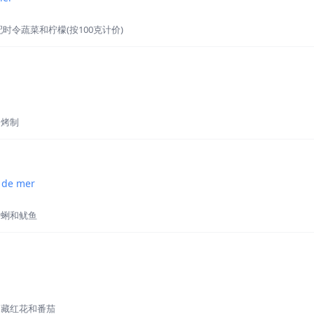
时令蔬菜和柠檬(按100克计价)
油烤制
s de mer
蛤蜊和鱿鱼
、藏红花和番茄