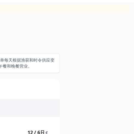
。菜单每天根据渔获和时令供应变
午餐和晚餐营业。
12 / 6只
€