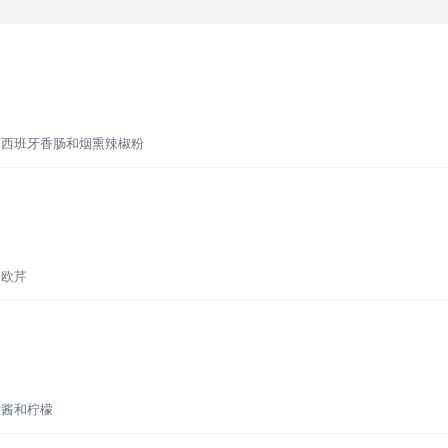
、西班牙香肠和烟熏辣椒粉
和欧芹
黄酱和柠檬