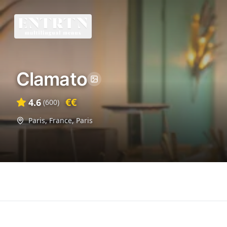
Clamato
€€
4.6
(
600
)
Paris, France
,
Paris