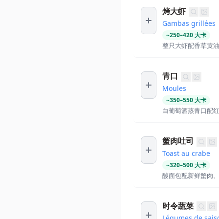
烤大虾
Gambas grillées
~
250
–
420
大卡
整只大虾配香草黄
青口
Moules
~
350
–
550
大卡
白葡萄酒蒸青口配
蟹肉吐司
Toast au crabe
~
320
–
500
大卡
酸面包配新鲜蟹肉
时令蔬菜
Légumes de sais