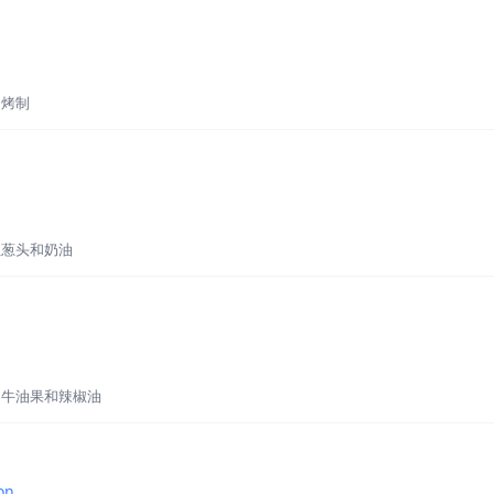
油烤制
红葱头和奶油
、牛油果和辣椒油
on