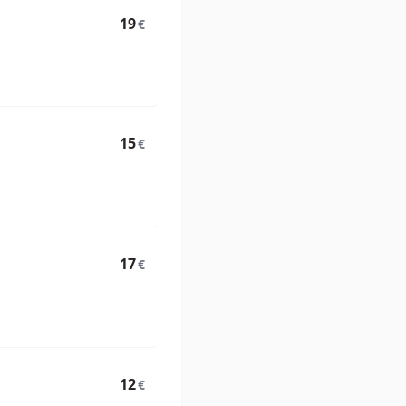
19
€
15
€
17
€
12
€