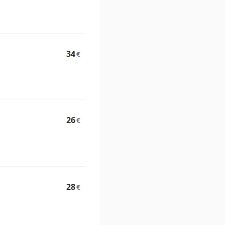
34
€
26
€
28
€