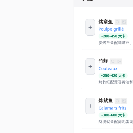
烤章鱼
Poulpe grillé
~
280
–
450
大卡
炭烤章鱼配鹰嘴豆
竹蛏
Couteaux
~
250
–
420
大卡
烤竹蛏配蒜香黄油
炸鱿鱼
Calamars frits
~
380
–
600
大卡
酥脆鱿鱼配蒜泥蛋