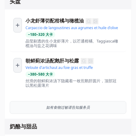
头盘
小龙虾薄切配柑橘与橄榄油
Carpaccio de langoustines aux agrumes et huile d'olive
~
180
–
320
大卡
晶莹剔透的生小龙虾薄片，以芒通柑橘、Taggiasca橄
榄油与盐之花调味
朝鲜蓟浓汤配鹅肝与松露
Veloute d'artichaut au foie gras et truffe
~
380
–
580
大卡
丝滑的朝鲜蓟浓汤下隐藏着一枚煎鹅肝圆片，顶部冠
以黑松露薄片
如有食物过敏请告知服务员
奶酪与甜品