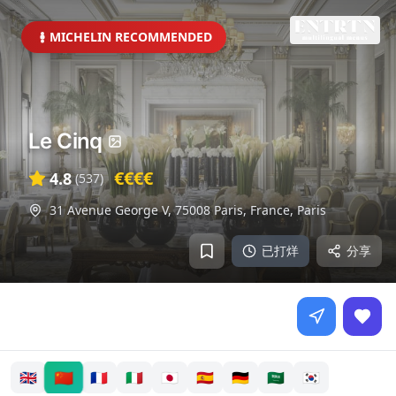
MICHELIN RECOMMENDED
Le Cinq
€€€€
4.8
(
537
)
31 Avenue George V, 75008 Paris, France
,
Paris
已打烊
分享
🇨🇳
🇬🇧
🇫🇷
🇮🇹
🇯🇵
🇪🇸
🇩🇪
🇸🇦
🇰🇷