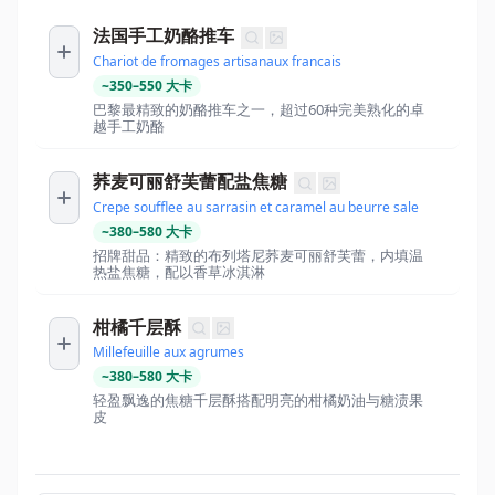
法国手工奶酪推车
Chariot de fromages artisanaux francais
~
350
–
550
大卡
巴黎最精致的奶酪推车之一，超过60种完美熟化的卓
越手工奶酪
荞麦可丽舒芙蕾配盐焦糖
Crepe soufflee au sarrasin et caramel au beurre sale
~
380
–
580
大卡
招牌甜品：精致的布列塔尼荞麦可丽舒芙蕾，内填温
热盐焦糖，配以香草冰淇淋
柑橘千层酥
Millefeuille aux agrumes
~
380
–
580
大卡
轻盈飘逸的焦糖千层酥搭配明亮的柑橘奶油与糖渍果
皮