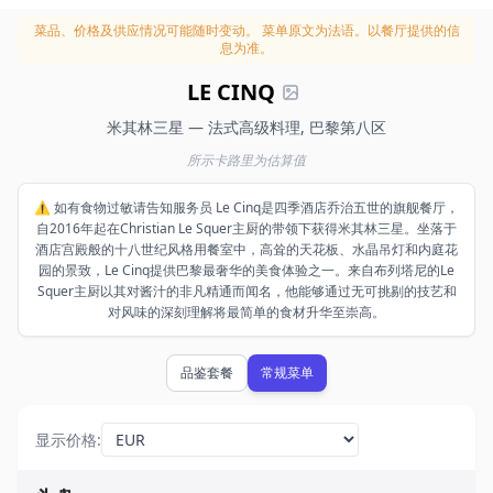
菜品、价格及供应情况可能随时变动。
菜单原文为法语。以餐厅提供的信
息为准。
LE CINQ
米其林三星 — 法式高级料理, 巴黎第八区
所示卡路里为估算值
⚠️ 如有食物过敏请告知服务员 Le Cinq是四季酒店乔治五世的旗舰餐厅，
自2016年起在Christian Le Squer主厨的带领下获得米其林三星。坐落于
酒店宫殿般的十八世纪风格用餐室中，高耸的天花板、水晶吊灯和内庭花
园的景致，Le Cinq提供巴黎最奢华的美食体验之一。来自布列塔尼的Le
Squer主厨以其对酱汁的非凡精通而闻名，他能够通过无可挑剔的技艺和
对风味的深刻理解将最简单的食材升华至崇高。
品鉴套餐
常规菜单
显示价格
: