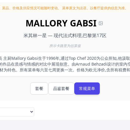
菜品、价格及供应情况可能随时变动。
菜单原文为法语。以餐厅提供的信息为准。
MALLORY GABSI
米其林一星 — 现代法式料理,巴黎第17区
所示卡路里为估算值
厨Mallory Gabsi生于1996年,通过Top Chef 2020为公众所
作品在质感与情感的对比中展现创意。由Arnaud Behzadi设计的室
材为特色。所有菜单每六至七周更换一次。价格为欧元净价,含所有税费
套餐
品鉴套餐
常规菜单