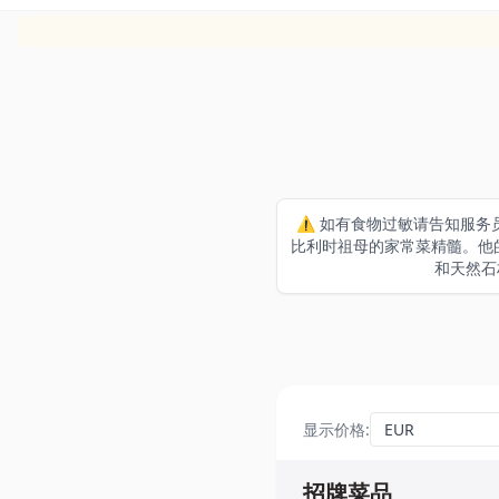
⚠️ 如有食物过敏请告知服务员 主
比利时祖母的家常菜精髓。他的
和天然石
显示价格
:
招牌菜品