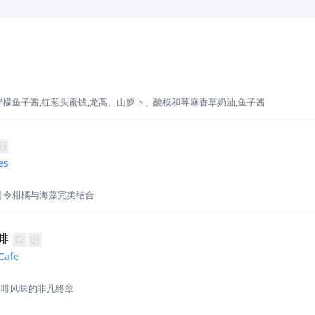
柠檬鱼子酱,红葱头蜜饯,龙蒿、山萝卜、酸模和荨麻香草奶油,鱼子酱
es
时令柑橘与海藻完美结合
啡
 Cafe
咖啡风味的非凡终章