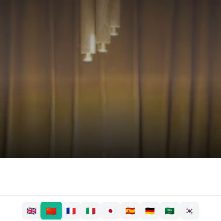
🇨🇳
🇬🇧
🇫🇷
🇮🇹
🇯🇵
🇪🇸
🇩🇪
🇸🇦
🇰🇷