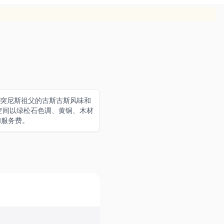
知,他汲取突尼斯祖父的古斯古斯风味和
内空间以绿松石色调、黄铜、木材
和服务费。