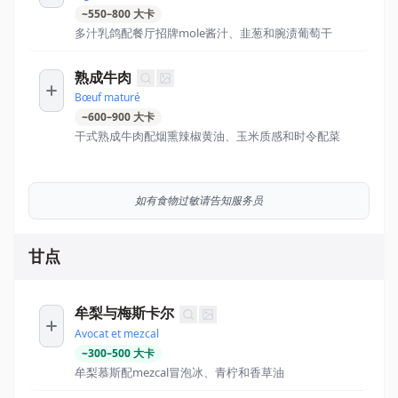
~
550
–
800
大卡
多汁乳鸽配餐厅招牌mole酱汁、韭葱和腕渍葡萄干
熟成牛肉
Bœuf maturé
~
600
–
900
大卡
干式熟成牛肉配烟熏辣椒黄油、玉米质感和时令配菜
如有食物过敏请告知服务员
甘点
牟梨与梅斯卡尔
Avocat et mezcal
~
300
–
500
大卡
牟梨慕斯配mezcal冒泡冰、青柠和香草油