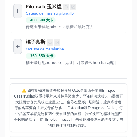
Piloncillo玉米糕
Gâteau de maïs au piloncillo
~
400
–
600
大卡
传统玉米糕配piloncillo焦糖和黑巧克力
橘子慕斯
Mousse de mandarine
~
350
–
550
大卡
橘子慕斯配buñuelo、克莱门汀果酱和horchata酱汁
⚠️ 如有食物过敏请告知服务员 Oxte是墨西哥主厨Enrique
Casarrubias双重传承的米其林星级表达，严谨的法式技艺与墨西哥
大胆而古老的风味在这里交汇。坐落在星形广场附近，这家私密餐
厅的名字源自主厨父母的故乡 — Oxtotitlan和Tenago del Valle。每
个品鉴菜单都是连接两个美食世界的旅程：法式技艺的精准与墨西
哥风味的深度，使用mole、mezcal、朱槿花和传统玉米等食材，与
法国最佳食材相得益彰。