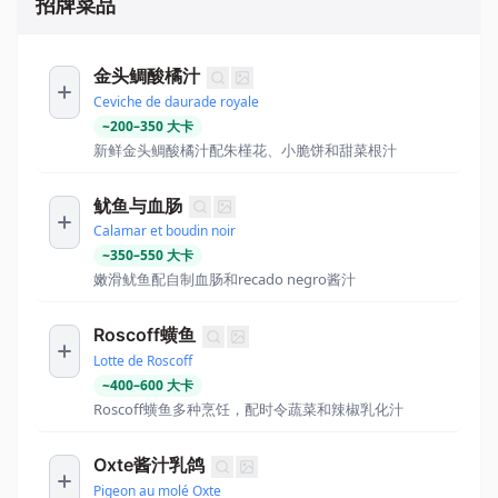
招牌菜品
金头鲷酸橘汁
Ceviche de daurade royale
~
200
–
350
大卡
新鲜金头鲷酸橘汁配朱槿花、小脆饼和甜菜根汁
鱿鱼与血肠
Calamar et boudin noir
~
350
–
550
大卡
嫩滑鱿鱼配自制血肠和recado negro酱汁
Roscoff蟥鱼
Lotte de Roscoff
~
400
–
600
大卡
Roscoff蟥鱼多种烹饪，配时令蔬菜和辣椒乳化汁
Oxte酱汁乳鸽
Pigeon au molé Oxte