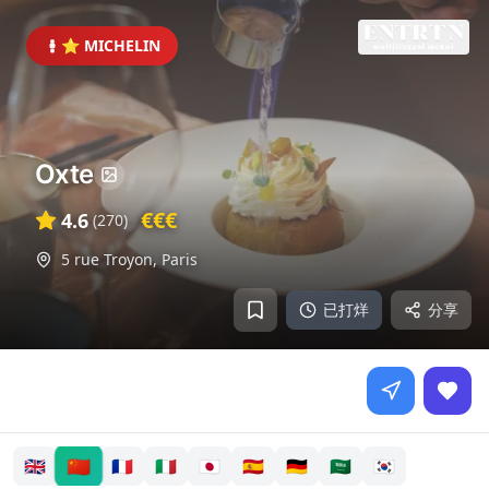
⭐ MICHELIN
Oxte
€€€
4.6
(
270
)
5 rue Troyon
,
Paris
已打烊
分享
🇨🇳
🇬🇧
🇫🇷
🇮🇹
🇯🇵
🇪🇸
🇩🇪
🇸🇦
🇰🇷