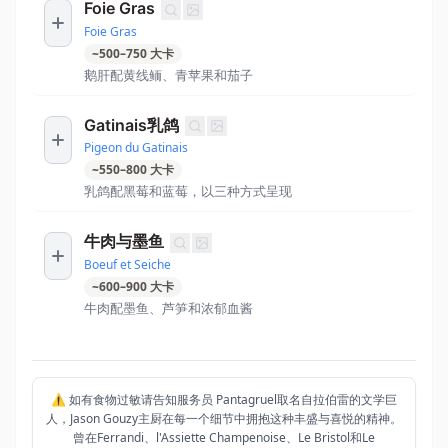
Foie Gras
Foie Gras
~
500
–
750
大卡
鹅肝配黄线鲕、青苹果和茄子
Gatinais乳鸽
Pigeon du Gatinais
~
550
–
800
大卡
乳鸽配黑莓和蓝莓，以三种方式呈现
牛肉与墨鱼
Boeuf et Seiche
~
600
–
900
大卡
牛肉配墨鱼、芦笋和浓郁血酱
⚠️ 如有食物过敏请告知服务员 Pantagruel取名自拉伯雷的文学巨
人，Jason Gouzy主厨在每一个细节中拥抱这种丰盛与喜悦的精神。
曾在Ferrandi、l'Assiette Champenoise、Le Bristol和Le