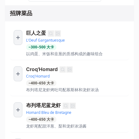
招牌菜品
巨人之蛋
L'Oeuf Gargantuesque
~
300
–
500
大卡
以鸡蛋、米饭和韭葱的质感构成的趣味组合
Croq'Homard
Croq'Homard
~
400
–
650
大卡
布列塔尼龙虾烤吐司配慕斯林和龙虾浓汤
布列塔尼蓝龙虾
Homard Bleu de Bretagne
~
400
–
650
大卡
龙虾尾配甜洋葱、梨和龙虾浓汤酱