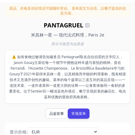
菜品、价格及供应情况可能随时变动。
菜单原文为法语。以餐厅提供的信
息为准。
PANTAGRUEL
米其林一星 — 现代法式料理，Paris 2e
所示卡路里为估算值
⚠️ 如有食物过敏请告知服务员 Pantagruel取名自拉伯雷的文学巨人，
Jason Gouzy主厨在每一个细节中拥抱这种丰盛与喜悦的精神。曾在
Ferrandi、l'Assiette Champenoise、Le Bristol和Le Baudelaire学习的
Gouzy于2021年获得米其林一星，以其精致而华丽的料理著称，既有精湛
技术又充满开创性的趣味。菜单的每个篇章以三道互补的菜品呈现——一
道技术菜、一道作者菜和一道更大胆的诠释——让食客体验同一食材的多
重变化。位于Sentier区一幢淡蓝色外墙后，餐厅呈现折衷的赫石红、电光
蓝和优雅的督政府风格座椅。
品鉴套餐
常规菜单
显示价格
: