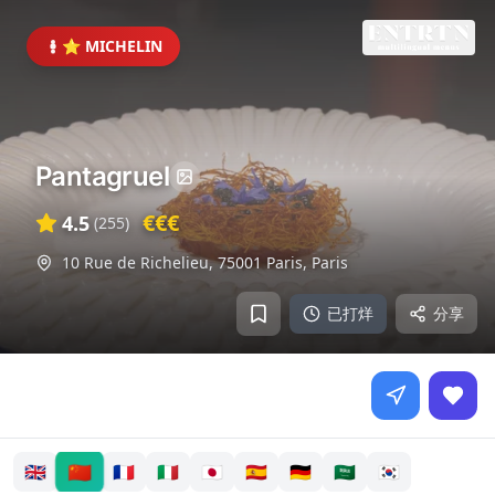
⭐ MICHELIN
Pantagruel
€€€
4.5
(
255
)
10 Rue de Richelieu, 75001 Paris
,
Paris
已打烊
分享
🇨🇳
🇬🇧
🇫🇷
🇮🇹
🇯🇵
🇪🇸
🇩🇪
🇸🇦
🇰🇷