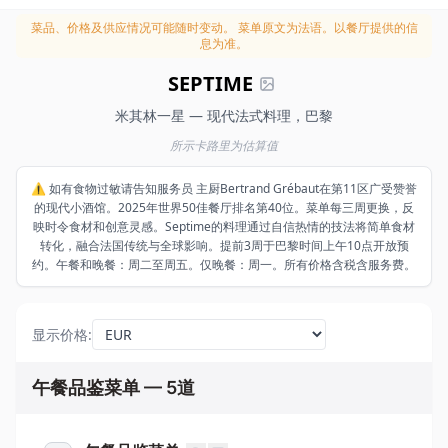
菜品、价格及供应情况可能随时变动。
菜单原文为法语。以餐厅提供的信
息为准。
SEPTIME
米其林一星 — 现代法式料理，巴黎
所示卡路里为估算值
⚠️ 如有食物过敏请告知服务员 主厨Bertrand Grébaut在第11区广受赞誉
的现代小酒馆。2025年世界50佳餐厅排名第40位。菜单每三周更换，反
映时令食材和创意灵感。Septime的料理通过自信热情的技法将简单食材
转化，融合法国传统与全球影响。提前3周于巴黎时间上午10点开放预
约。午餐和晚餐：周二至周五。仅晚餐：周一。所有价格含税含服务费。
显示价格
:
午餐品鉴菜单 — 5道