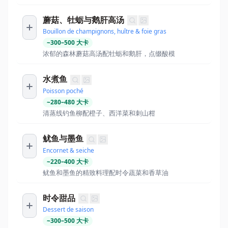
蘑菇、牡蛎与鹅肝高汤
Bouillon de champignons, huître & foie gras
~
300
–
500
大卡
浓郁的森林蘑菇高汤配牡蛎和鹅肝，点缀酸模
水煮鱼
Poisson poché
~
280
–
480
大卡
清蒸线钓鱼柳配橙子、西洋菜和刺山柑
鱿鱼与墨鱼
Encornet & seiche
~
220
–
400
大卡
鱿鱼和墨鱼的精致料理配时令蔬菜和香草油
时令甜品
Dessert de saison
~
300
–
500
大卡