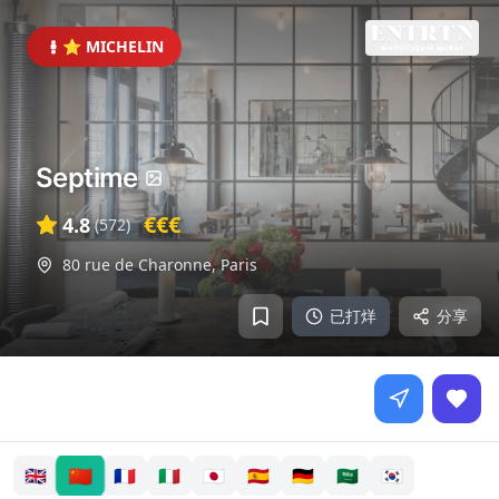
⭐ MICHELIN
Septime
€€€
4.8
(
572
)
80 rue de Charonne
,
Paris
已打烊
分享
🇨🇳
🇬🇧
🇫🇷
🇮🇹
🇯🇵
🇪🇸
🇩🇪
🇸🇦
🇰🇷