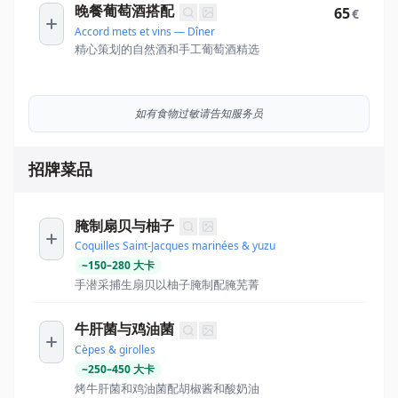
晚餐葡萄酒搭配
65
€
Accord mets et vins — Dîner
精心策划的自然酒和手工葡萄酒精选
如有食物过敏请告知服务员
招牌菜品
腌制扇贝与柚子
Coquilles Saint-Jacques marinées & yuzu
~
150
–
280
大卡
手潜采捕生扇贝以柚子腌制配腌芜菁
牛肝菌与鸡油菌
Cèpes & girolles
~
250
–
450
大卡
烤牛肝菌和鸡油菌配胡椒酱和酸奶油