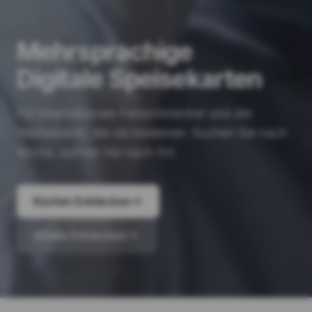
Mehrsprachige
Digitale Speisekarten
Für internationale Feinschmecker und die
Restaurants, die sie bedienen. Suchen Sie nach
Küche, suchen Sie nach Ort.
Küchen Entdecken
Städte Entdecken