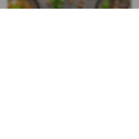
Küchen-Explorer
Entdecken Sie 184 Küchen in über 3.000
Restaurants. Suchen Sie nach Küche, Stadt oder
Land — in 8 Sprachen.
Küchen durchsuchen