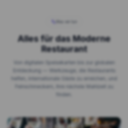
Was wir tun
Alles für das Moderne
Restaurant
Von digitalen Speisekarten bis zur globalen
Entdeckung — Werkzeuge, die Restaurants
helfen, internationale Gäste zu erreichen, und
Feinschmeckern, ihre nächste Mahlzeit zu
finden.